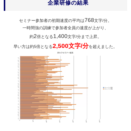
企業研修の結果
768
セミナー参加者の初期速度の平均は
文字/分。
一時間強の訓練で参加者全員の速度が上がり、
2
1,400
約
倍となる
文字/分まで上昇。
2,500文字/分
早い方は約5倍となる
を超えました。