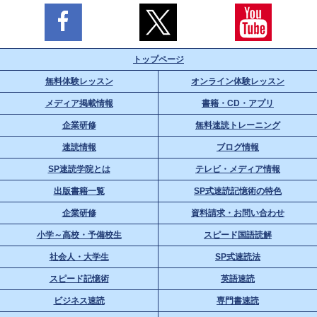
トップページ
無料体験レッスン
オンライン体験レッスン
メディア掲載情報
書籍・CD・アプリ
企業研修
無料速読トレーニング
速読情報
ブログ情報
SP速読学院とは
テレビ・メディア情報
出版書籍一覧
SP式速読記憶術の特色
企業研修
資料請求・お問い合わせ
小学～高校・予備校生
スピード国語読解
社会人・大学生
SP式速読法
スピード記憶術
英語速読
ビジネス速読
専門書速読