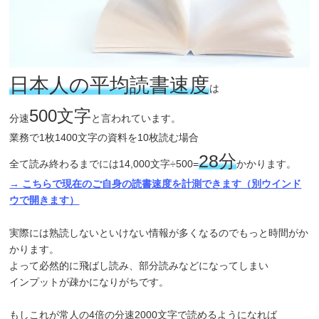
日本人の平均読書速度
は
500文字
分速
と言われています。
業務で1枚1400文字の資料を10枚読む場合
28分
全て読み終わるまでには14,000文字÷500=
かかります。
→ こちらで現在のご自身の読書速度を計測できます（別ウインド
ウで開きます）
実際には熟読しないといけない情報が多くなるのでもっと時間がか
かります。
よって必然的に飛ばし読み、部分読みなどになってしまい
インプットが疎かになりがちです。
もしこれが常人の4倍の分速2000文字で読めるようになれば