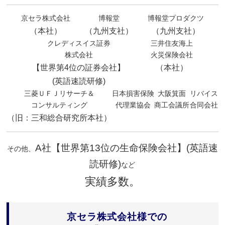
京セラ株式会社
博報堂
博報堂プロダクツ
（本社）
（九州支社）
（九州支社）
クレディスイス証券
三井住友海上
株式会社
火災保険会社
【世界第4位の証券会社】
（本社）
(英語速読研修)
三菱ＵＦＪリサーチ＆
日本損害保険
大阪箕面
リバイス
コンサルティング
代理業協会
商工会議所
合同会社
（旧：三和総合研究所本社）
A社【世界第13位の生命保険会社】(英語速
その他、
読研修)
など
実績多数。
京セラ株式会社様での