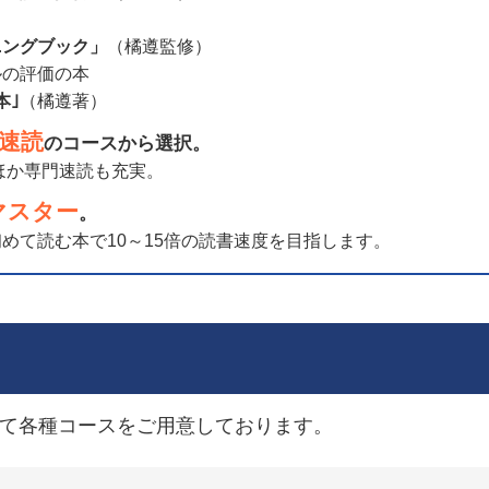
ニングブック」
（橘遵監修）
ルの評価の本
本｣
（橘遵著）
速読
のコースから選択。
のほか専門速読も充実。
マスター
。
めて読む本で10～15倍の読書速度を目指します。
て各種コースをご用意しております。