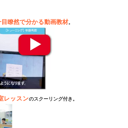
一目瞭然で分かる動画教材
。
室レッスン
のスクーリング付き。