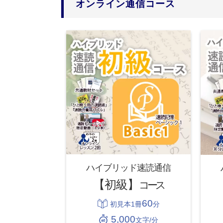
オンライン通信コース
ハイブリッド速読通信
【初級】
コース
60
初見本1冊
分
5,000
文字/分