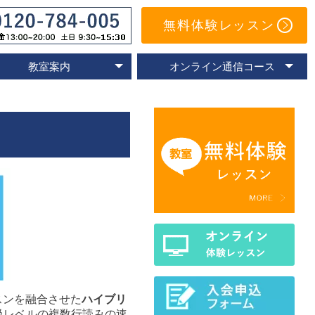
無料体験レッスン
教室案内
オンライン通信コース
オンライン教室
速読教室の比較
速読の体験談
名古屋教室
東京教室
大阪教室
京都教室
オンライン体験レッスン
トレーニングアプリ
Eラーニングコース
通信コースの特色
通信コース案内
メールサポート
よくあるご質問
スンを融合させた
ハイブリ
級レベルの複数行読みの速