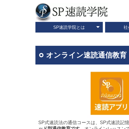
SP速読学院とは
社
テレビ・メディア情報
資料請求・お問合せ
SP速読学院の紹介
SP式速読法の特色
出版書籍一覧
速読とは？
企業研修
ご入会
ご
オンライン速読通信教育
SP式速読法の通信コースは、SP式速読記
ッド型通信教育です。
オンラインレッスン