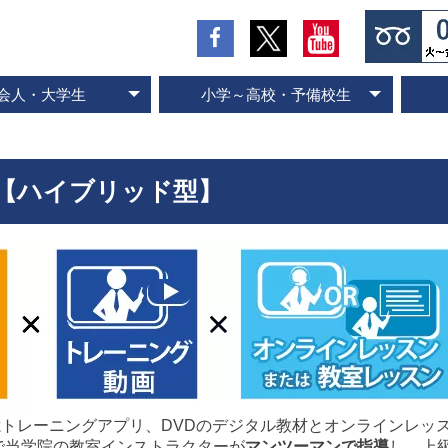
会人・大学生
小学～高校・予備校生
の流れとお支払方法
入会のお申し込み
スピード記憶術
ビジネス速読
SP式速読法
コース案内
専門書速読
英語速読
ご入会の流れとお支払方法
ご入会のお申し込み
スピード国語読解
スピード英語読解
コース案内
【ハイブリッド型】
憶トレーニングアプリ、DVDのデジタル教材とオンラインレッ
で当学院の教室インストラクターが
マンツーマンで指導
し、上