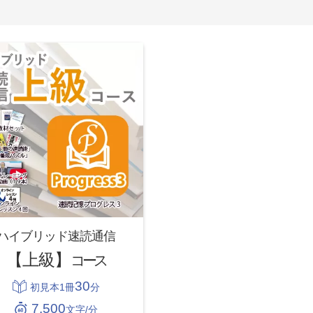
ハイブリッド速読通信
【上級】
コース
30
初見本1冊
分
7,500
文字/分