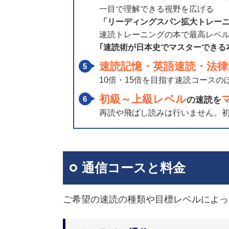
一目で理解できる視野を広げる
「リーディングスパン拡大トレー
速読トレーニングの本で最高レベ
｢速読術が日本史でマスターできる
速読記憶・英語速読・法律
10倍・15倍を目指す速読コース
初級～上級レベル
の速読を
再読や飛ばし読みは行いません。初
通信コースと料金
ご希望の速読の種類や目標レベルによっ