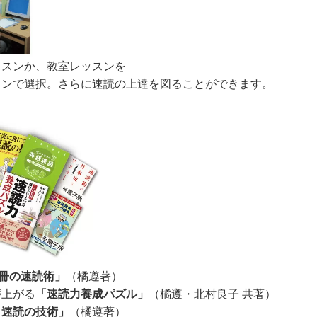
ッスンか、教室レッスンを
ョンで選択。さらに速読の上達を図ることができます。
5冊の速読術」
（橘遵著）
が上がる
「速読力養成パズル」
（橘遵・北村良子 共著）
く速読の技術」
（橘遵著）