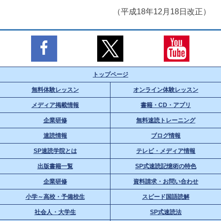
（平成18年12月18日改正）
トップページ
無料体験レッスン
オンライン体験レッスン
メディア掲載情報
書籍・CD・アプリ
企業研修
無料速読トレーニング
速読情報
ブログ情報
SP速読学院とは
テレビ・メディア情報
出版書籍一覧
SP式速読記憶術の特色
企業研修
資料請求・お問い合わせ
小学～高校・予備校生
スピード国語読解
社会人・大学生
SP式速読法