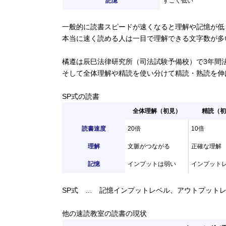
記憶
すごく低い
一般的に読書スピードが速くなると理解や記憶が低
本当に速く読める人は一目で理解できる文字数が多
橘遵は辰巳法律研究所（司法試験予備校）で3年間
そして全体理解や精読を使い分けて精読・熟読を伸
SP式の読書
全体理解（初見）
精読（初
読書速度
20倍
10倍
理解
文脈がつながる
正確な理解
記憶
インプットは弱い
インプット
SP式 … 記憶インプットレベル、アウトプット
他の速読教室の読書の現状