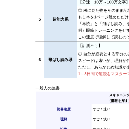
【分速 10万～100万文字
◎ 稀に見た物をそのまま
もし本を1ページ眺めただ
5
超能力系
「再読」と「飛ばし読み」
例）眼筋トレーニングをせず
この速度で理解して読むの
【計測不可】
◎ 自分が必要とする部分の
6
飛ばし読み系
スピードは速いが、理解が
ただし、あらかじめ知識が
1～3日間で速読をマスタ
一般人の読書
スキャニン
（情報を探す
読書速度
すごく速い
理解
すごく浅い