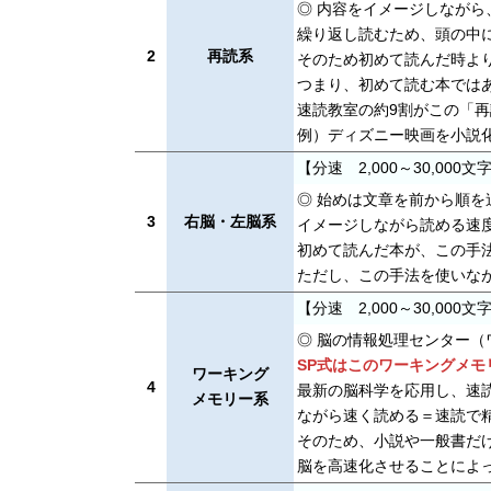
◎ 内容をイメージしなが
繰り返し読むため、頭の中
2
再読系
そのため初めて読んだ時よ
つまり、初めて読む本では
速読教室の約9割がこの「
例）ディズニー映画を小説
【分速 2,000～30,000文
◎ 始めは文章を前から順
3
右脳・左脳系
イメージしながら読める速
初めて読んだ本が、この手
ただし、この手法を使いな
【分速 2,000～30,000文
◎ 脳の情報処理センター
SP式はこのワーキングメモ
ワーキング
4
最新の脳科学を応用し、速
メモリー系
ながら速く読める＝速読で
そのため、小説や一般書だ
脳を高速化させることによ