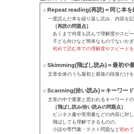
Repeat reading(再読)＝同
○
一度読んだ本を繰り返し読み、内容を記
［再読の問題点］
あくまで何度も読んで理解度やスピー
子ども向けなど簡単なものでないかぎ
初めて読む本での理解度やスピード
Skimming(飛ばし読み)＝最
○
文章全体のうち最初と最後の段落だけを
Scanning(拾い読み)＝キー
○
文章の中で重要と思われるキーワードの
［飛ばし読み/拾い読みの問題点］
ビジネス書や実用書などの内容に対し
飛ばしても理解できるものの、
小説や専門書・テスト問題など
初め