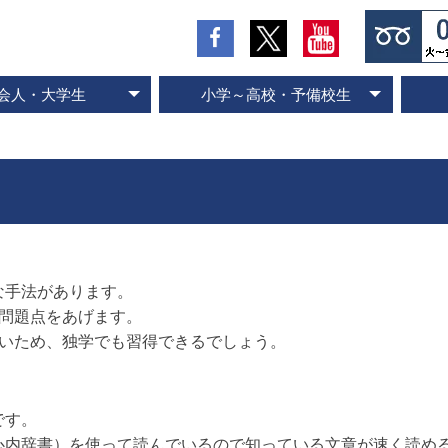
会人・大学生
小学～高校・予備校生
の流れとお支払方法
入会のお申し込み
スピード記憶術
ビジネス速読
SP式速読法
コース案内
専門書速読
英語速読
ご入会の流れとお支払方法
ご入会のお申し込み
スピード国語読解
スピード英語読解
コース案内
な手法があります。
の問題点をあげます。
ないため、独学でも習得できるでしょう。
です。
心内辞書）を使って読んでいるので知っている文章が速く読め