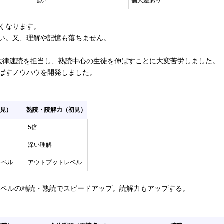
低い
個人差あり
くなります。
い。又、理解や記憶も落ちません。
法律速読を担当し、熟読中心の生徒を伸ばすことに大変苦労しました。
ばすノウハウを開発しました。
見）
熟読・読解力（初見）
5倍
深い理解
レベル
アウトプットレベル
レベルの精読・熟読でスピードアップ。読解力もアップする。