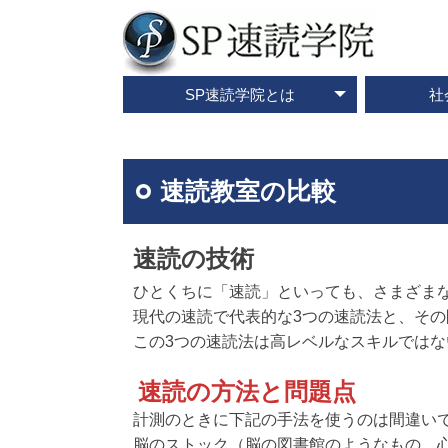
SP速読学院とは
社
テレビ・メディア情報
資料請求・お問合せ
SP速読学院の紹介
SP式速読法の特色
出版書籍一覧
速読とは？
企業研修
ご入会
ご
速読教室の比較
速読の技術
ひとくちに「速読」といっても、さまざま
現代の速読で代表的な3つの速読法と、そ
この3つの速読法は高レベルなスキルでは
速読の方法と問題点
計測のときに下記の手法を使うのは間違い
脳のストック（脳の図書館のようなもの。