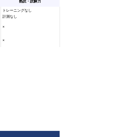
熟読・読解力
トレーニングなし
計測なし
×
×