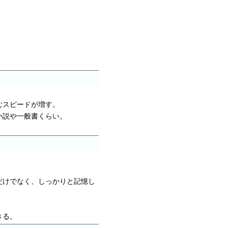
むスピードが増す。
小説や一般書くらい。
。
だけでなく、しっかりと記憶し
きる。