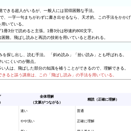
】
記憶できる超人がいるが、一般人には習得困難な手法。
けで、一字一句まちがわずに書き出せるなら、天才的。この手法をかか
を用いている。
1冊3分で読めると主張。1冊3分は秒速約800文字。
は困難。飛ばし読みと再読の技術を用いていると思われる。
みを探し出し、読む手法。 「斜め読み」「拾い読み」とも呼ばれる。
伴いにくいのが難点。
多い人は、飛ばした部分の知識を補うことができるので、理解できる。
ーできると謳う講座は、この「飛ばし読み」の手法を用いている。
グ
全体理解
精読（正確に理解）
）
（文脈がつながる）
速い
普通
やや浅い
正確に理解