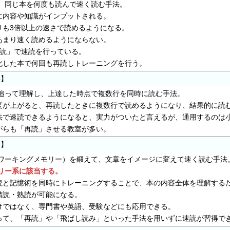
ら、同じ本を何度も読んで速く読む手法。
に内容や知識がインプットされる。
りも3倍以上の速さで読めるようになる。
あまり速く読めるようにならない。
再読」で速読を行っている。
化した本で何回も再読しトレーニングを行う。
字】
を追って理解し、上達した時点で複数行を同時に読む手法。
度が上がると、再読したときに複数行で読めるようになり、結果的に読
法で速読できるようになると、実力がついたと言えるが、通用するのは
がらも「再読」させる教室が多い。
字】
（ワーキングメモリー）を鍛えて、文章をイメージに変えて速く読む手法
リー系に該当する。
読と記憶術を同時にトレーニングすることで、本の内容全体を理解する
精読・熟読が可能になる。
けではなく、専門書や英語、受験などにも応用できる。
って、「再読」や「飛ばし読み」といった手法を用いずに速読が習得で