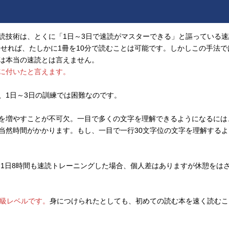
技術は、とくに「1日～3日で速読がマスターできる」と謳っている速
わせれば、たしかに1冊を10分で読むことは可能です。しかしこの手法
は本当の速読とは言えません。
に付いたと言えます。
、1日～3日の訓練では困難なのです。
を増やすことが不可欠。一目で多くの文字を理解できるようになるには
当然時間がかかります。もし、一目で一行30文字位の文字を理解するよ
。1日8時間も速読トレーニングした場合、個人差はありますが休憩をは
初級レベルです。
身につけられたとしても、初めての読む本を速く読むこ