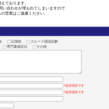
増えております。
問い合わせが埋もれてしまいますので
らの営業はご遠慮ください。
読法
記憶術
スピード国語読解
読
専門書速読法
その他
*必須項目です
*必須項目です