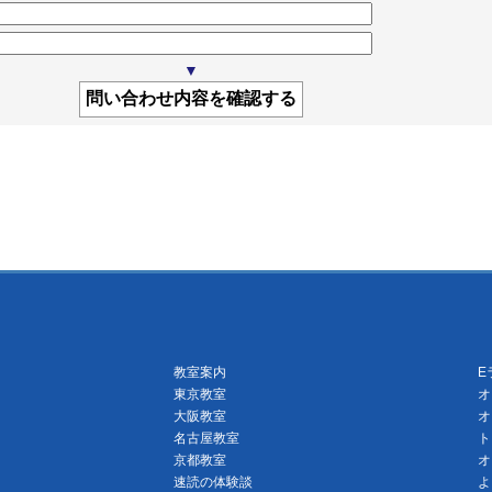
▼
教室案内
E
東京教室
オ
大阪教室
オ
名古屋教室
ト
京都教室
オ
速読の体験談
よ