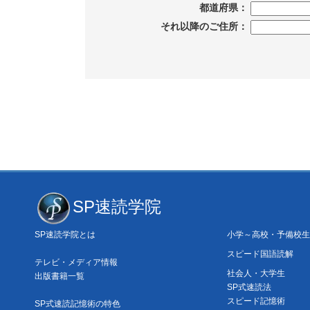
都道府県：
それ以降のご住所：
SP速読学院
SP速読学院とは
小学～高校・予備校生
スピード国語読解
テレビ・メディア情報
社会人・大学生
出版書籍一覧
SP式速読法
スピード記憶術
SP式速読記憶術の特色