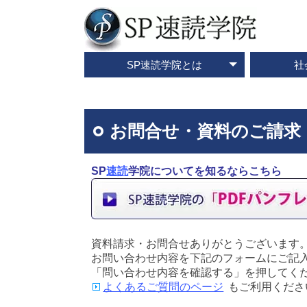
SP速読学院とは
社
テレビ・メディア情報
資料請求・お問合せ
SP速読学院の紹介
SP式速読法の特色
出版書籍一覧
速読とは？
企業研修
ご入会
ご
お問合せ・資料のご請求
SP
速読
学院についてを知るならこちら
資料請求・お問合せありがとうございます
お問い合わせ内容を下記のフォームにご記
「問い合わせ内容を確認する」を押してく
よくあるご質問のページ
もご利用くださ