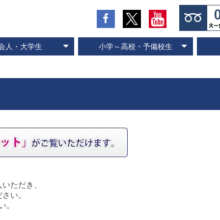
会人・大学生
小学～高校・予備校生
の流れとお支払方法
入会のお申し込み
スピード記憶術
ビジネス速読
SP式速読法
コース案内
専門書速読
英語速読
ご入会の流れとお支払方法
ご入会のお申し込み
スピード国語読解
スピード英語読解
コース案内
。
入いただき、
ださい。
い。