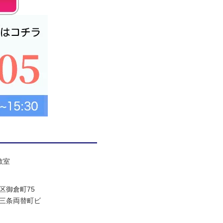
教室
区御倉町75
三条両替町ビ