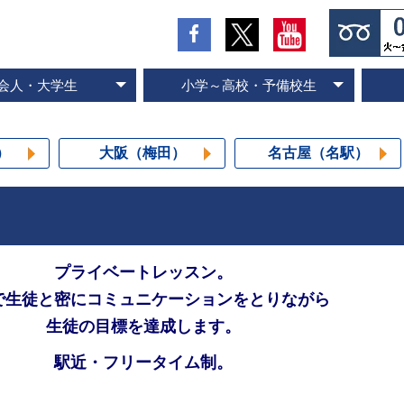
会人・大学生
小学～高校・予備校生
の流れとお支払方法
入会のお申し込み
スピード記憶術
ビジネス速読
SP式速読法
コース案内
専門書速読
英語速読
ご入会の流れとお支払方法
ご入会のお申し込み
スピード国語読解
スピード英語読解
コース案内
）
大阪（梅田）
名古屋（名駅）
プライベートレッスン。
で生徒と密にコミュニケーションをとりながら
生徒の目標を達成します。
駅近・フリータイム制。