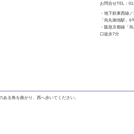
お問合せTEL：0120
・地下鉄東西線／
「烏丸御池駅」6
・阪急京都線「烏
口徒歩7分
スのある角を曲がり、西へ歩いてください。