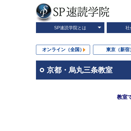
SP速読学院とは
社
テレビ・メディア情報
資料請求・お問合せ
SP速読学院の紹介
SP式速読法の特色
出版書籍一覧
速読とは？
企業研修
ご入会
ご
オンライン（全国）
東京（新宿
京都・烏丸三条教室
教室