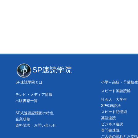
SP速読学院
SP速読学院とは
小学～高校・予備校生
スピード国語読解
テレビ・メディア情報
社会人・大学生
出版書籍一覧
SP式速読法
スピード記憶術
SP式速読記憶術の特色
英語速読
企業研修
ビジネス速読
資料請求・お問い合わせ
専門書速読
ご入会の流れとお支払