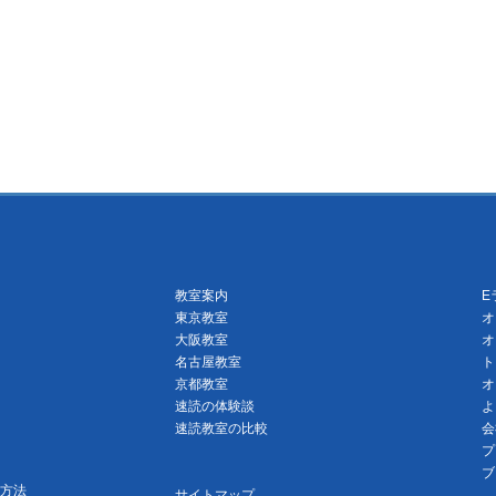
教室案内
E
東京教室
オ
大阪教室
オ
名古屋教室
ト
京都教室
オ
速読の体験談
よ
速読教室の比較
会
プ
ブ
方法
サイトマップ