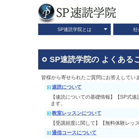
SP速読学院とは
社
テレビ・メディア情報
資料請求・お問合せ
SP速読学院の紹介
SP式速読法の特色
出版書籍一覧
速読とは？
企業研修
ご入会
ご
SP速読学院の よくある
皆様から寄せられたご質問にお答えしてい
速読について
【速読についての基礎情報】【SP式
ます。
教室レッスンについて
【受講頻度に関して】【無料体験レッ
通信コースについて