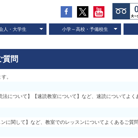
会人・大学生
小学～高校・予備校生
の流れとお支払方法
入会のお申し込み
スピード記憶術
ビジネス速読
SP式速読法
コース案内
専門書速読
英語速読
ご入会の流れとお支払方法
ご入会のお申し込み
スピード国語読解
スピード英語読解
コース案内
ご質問
ます。
速読法について】【速読教室について】など、速読についてよく
スンに関して】など、教室でのレッスンについてよくあるご質