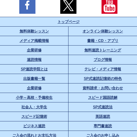
トップページ
無料体験レッスン
オンライン体験レッスン
メディア掲載情報
書籍・CD・アプリ
企業研修
無料速読トレーニング
速読情報
ブログ情報
SP速読学院とは
テレビ・メディア情報
出版書籍一覧
SP式速読記憶術の特色
企業研修
資料請求・お問い合わせ
小学～高校・予備校生
スピード国語読解
社会人・大学生
SP式速読法
スピード記憶術
英語速読
ビジネス速読
専門書速読
ご入会の流れとお支払方法
ご入会のお申し込み