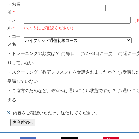
・お名
前
*
・メー
（
ル
*
いようにご確認ください）
・コー
ス名
・トレーニングの頻度は？
毎日
2～3日に一度
週に
りしていない
・スクーリング（教室レッスン）を受講されましたか？
受講し
受講していない
・ご遠方のためなど、教室へは通いにくい状態ですか？
通いに
える
3.
内容をご確認いただき、送信してください。