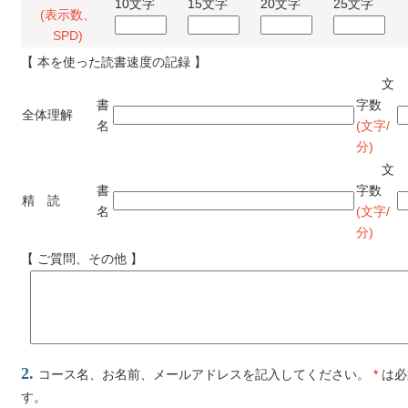
10文字
15文字
20文字
25文字
(表示数、
SPD)
【 本を使った読書速度の記録 】
文
書
字数
全体理解
名
(文字/
分)
文
書
字数
精 読
名
(文字/
分)
【 ご質問、その他 】
2.
コース名、お名前、メールアドレスを記入してください。
*
は必
す。