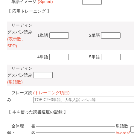
単語イメージ
(Speed)
【 応用トレーニング 】
リーディン
グスパン読み
1単語
2単語
(表示数、
SPD)
4単語
5単語
リーディン
グスパン読み
(単語数)
フレーズ読
(トレーニング項目)
み
【 本を使った読書速度の記録 】
全体理
書
単語数
解：
名
(words/