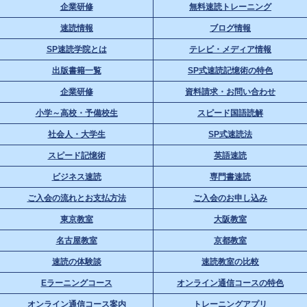
企業研修
無料速読トレーニング
速読情報
ブログ情報
SP速読学院とは
テレビ・メディア情報
出版書籍一覧
SP式速読記憶術の特色
企業研修
資料請求・お問い合わせ
小学～高校・予備校生
スピード国語読解
社会人・大学生
SP式速読法
スピード記憶術
英語速読
ビジネス速読
専門書速読
ご入会の流れとお支払方法
ご入会のお申し込み
東京教室
大阪教室
名古屋教室
京都教室
速読の体験談
速読教室の比較
Eラーニングコース
オンライン通信コースの特色
オンライン通信コース案内
トレーニングアプリ