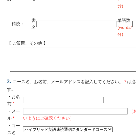
分)
書
単語数
精読：
名
(words/
分)
【 ご質問、その他 】
2.
コース名、お名前、メールアドレスを記入してください。
*
は必
す。
・お名
前
*
・メー
（
ル
*
いようにご確認ください）
・コー
ス名