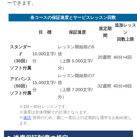
ーできます。
各コースの保証速度とサービスレッスン回数
追加レッス
規定期
目 標
保証速度
ン
間
回数上限
スタンダー
レッスン開始前の5
ド
10,000文字/
倍
20週間
40分×4回
（30回）
分
（上限 5,000文字/
ソフト付属
分）
レッスン開始前の7
アドバンス
15,000文字/
倍
（50回）
32週間
40分×8回
分
（上限 7,000文字/
ソフト付属
分）
※1回＝40分レッスンです。
※速度は全体理解での計測となります。
※
速読
習得のため、週に一度以上の定期的な通学をお勧め致し
ます。