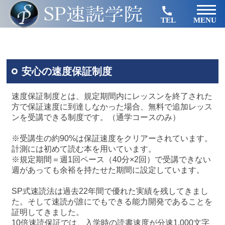
TEL
MENU
安心の速度保証制度
速度保証制度とは、規定期間内にレッスンを終了された
方で保証速度に到達しなかった場合、無料で追加レッス
ンを受講できる制度です。（通学コースのみ）
※受講生の約90%は保証速度をクリアーされています。
計測には初めて読む本を用いています。
※規定期間＝週1回ペース（40分×2回）で受講できない
週があっても余裕を持たせた期間に設定しています。
SP式速読法は過去22年間で優れた実績を残してきまし
た。そして速読が誰にでもできる能力開発であることを
証明してきました。
10倍速読保証では、入学時の読書速度が分速1,000文字