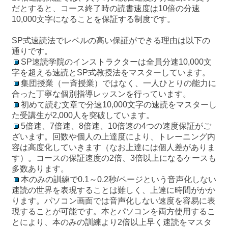
だとすると、コース終了時の読書速度は10倍の分速
10,000文字になることを保証する制度です。
SP式速読法でレベルの高い保証ができる理由は以下の
通りです。
SP速読学院のインストラクターは全員分速10,000文
字を超える速読とSP式教授法をマスターしています。
集団授業（一斉授業）ではなく、一人ひとりの能力に
合った丁寧な個別指導レッスンを行っています。
初めて読む文章で分速10,000文字の速読をマスターし
た受講生が2,000人を突破しています。
5倍速、7倍速、8倍速、10倍速の4つの速度保証がご
ざいます。回数や個人の上達度により、トレーニング内
容は高度化していきます（なお上達には個人差がありま
す）。コースの保証速度の2倍、3倍以上になるケースも
多数あります。
本のみの訓練で0.1～0.2秒/ページという音声化しない
速読の世界を表現することは難しく、上達に時間がかか
ります。パソコン画面では音声化しない速度を容易に表
現することが可能です。本とパソコンを両方使用するこ
とにより、本のみの訓練より2倍以上早く速読をマスタ