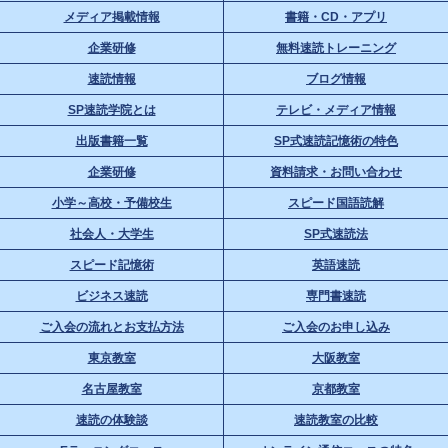
メディア掲載情報
書籍・CD・アプリ
企業研修
無料速読トレーニング
速読情報
ブログ情報
SP速読学院とは
テレビ・メディア情報
出版書籍一覧
SP式速読記憶術の特色
企業研修
資料請求・お問い合わせ
小学～高校・予備校生
スピード国語読解
社会人・大学生
SP式速読法
スピード記憶術
英語速読
ビジネス速読
専門書速読
ご入会の流れとお支払方法
ご入会のお申し込み
東京教室
大阪教室
名古屋教室
京都教室
速読の体験談
速読教室の比較