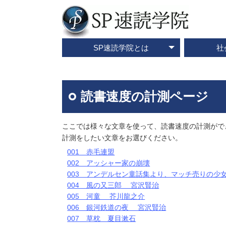
SP速読学院とは
社
テレビ・メディア情報
資料請求・お問合せ
SP速読学院の紹介
SP式速読法の特色
出版書籍一覧
速読とは？
企業研修
ご入会
ご
読書速度の計測ページ
ここでは様々な文章を使って、読書速度の計測がで
計測をしたい文章をお選びください。
001 赤毛連盟
002 アッシャー家の崩壊
003 アンデルセン童話集より、マッチ売りの少
004 風の又三郎 宮沢賢治
005 河童 芥川龍之介
006 銀河鉄道の夜 宮沢賢治
007 草枕 夏目漱石