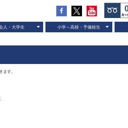
会人・大学生
小学～高校・予備校生
の流れとお支払方法
入会のお申し込み
スピード記憶術
ビジネス速読
SP式速読法
コース案内
専門書速読
英語速読
ご入会の流れとお支払方法
ご入会のお申し込み
スピード国語読解
スピード英語読解
コース案内
きます。
女