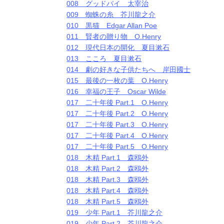
008 グッドバイ 太宰治
009 蜘蛛の糸 芥川龍之介
010 黒猫 Edgar Allan Poe
011 賢者の贈り物 O.Henry
012 現代日本の開化 夏目漱石
013 こころ 夏目漱石
014 劇の好きな子供たちへ 岸田國士
015 最後の一枚の葉 O.Henry
016 幸福の王子 Oscar Wilde
017 二十年後 Part.1 O.Henry
017 二十年後 Part.2 O.Henry
017 二十年後 Part.3 O.Henry
017 二十年後 Part.4 O.Henry
017 二十年後 Part.5 O.Henry
018 木精 Part.1 森鴎外
018 木精 Part.2 森鴎外
018 木精 Part.3 森鴎外
018 木精 Part.4 森鴎外
018 木精 Part.5 森鴎外
019 少年 Part.1 芥川龍之介
019 少年 Part.2 芥川龍之介