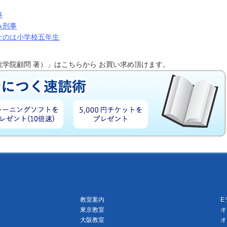
事
み刑事
れたのは小学校五年生
読学院顧問 著）」はこちらから お買い求め頂けます。
教室案内
E
東京教室
オ
大阪教室
オ