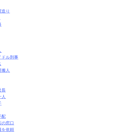
屋造り
報
将
人
イドル刑事
名
運搬人
社長
十人
子
手配
店の窓口
搬を依頼