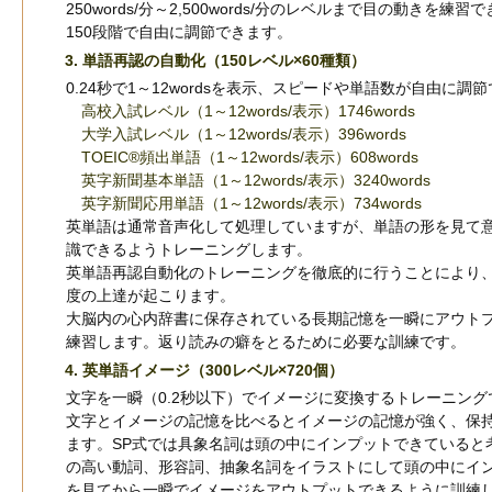
250words/分～2,500words/分のレベルまで目の動きを練習
150段階で自由に調節できます。
3. 単語再認の自動化（150レベル×60種類）
0.24秒で1～12wordsを表示、スピードや単語数が自由に調
高校入試レベル（1～12words/表示）1746words
大学入試レベル（1～12words/表示）396words
TOEIC®頻出単語（1～12words/表示）608words
英字新聞基本単語（1～12words/表示）3240words
英字新聞応用単語（1～12words/表示）734words
英単語は通常音声化して処理していますが、単語の形を見て
識できるようトレーニングします。
英単語再認自動化のトレーニングを徹底的に行うことにより
度の上達が起こります。
大脳内の心内辞書に保存されている長期記憶を一瞬にアウト
練習します。返り読みの癖をとるために必要な訓練です。
4. 英単語イメージ（300レベル×720個）
文字を一瞬（0.2秒以下）でイメージに変換するトレーニング
文字とイメージの記憶を比べるとイメージの記憶が強く、保
ます。SP式では具象名詞は頭の中にインプットできていると
の高い動詞、形容詞、抽象名詞をイラストにして頭の中にイ
を見てから一瞬でイメージをアウトプットできるように訓練