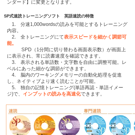
ンダード】に変更となります。
SP式速読トレーニングソフト 英語速読の特徴
1. 分速1,000wordsの読みを可能とするトレーニング
内容。
2. 全トレーニングにて
表示スピードを細かく調節可
能。
SPD（1分間に切り替わる画面表示数）が画面上
に表示され、常に読書速度を確認できます。
3. 表示される単語数・文字数を自由に調整可能。レ
ベルにあった細かな調節ができます。
4. 脳内のワーキングメモリーの自動化処理を促進
し、ネイティブより速く読むことが可能。
5. 独自の記憶トレーニング(単語再認・単語イメー
ジ)で、
インプットの読みを高速化
できます。