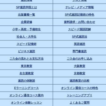
SP速読学院とは
テレビ・メディア情報
出版書籍一覧
SP式速読記憶術の特色
企業研修
資料請求・お問い合わせ
小学～高校・予備校生
スピード国語読解
社会人・大学生
SP式速読法
スピード記憶術
英語速読
ビジネス速読
専門書速読
ご入会の流れとお支払方法
ご入会のお申し込み
東京教室
大阪教室
名古屋教室
京都教室
速読の体験談
速読教室の比較
Eラーニングコース
オンライン通信コースの特色
オンライン通信コース案内
トレーニングアプリ
オンライン体験レッスン
よくあるご質問