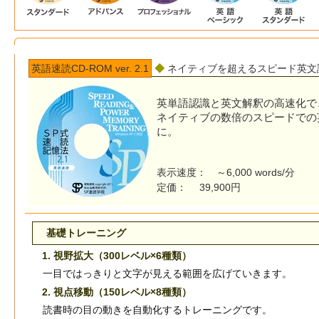
英語速読CD-ROM ver. 2.1
◆
ネイティブを超えるスピード英文
英単語認識と英文解釈の高速化で
ネイティブの数倍のスピードでの
に。
表示速度： ～6,000 words/分
定価： 39,900円
基礎トレーニング
1. 視野拡大（300レベル×6種類）
一目ではっきりと文字が見える範囲を広げていきます。
2. 視点移動（150レベル×8種類）
読書時の目の動きを自動化するトレーニングです。