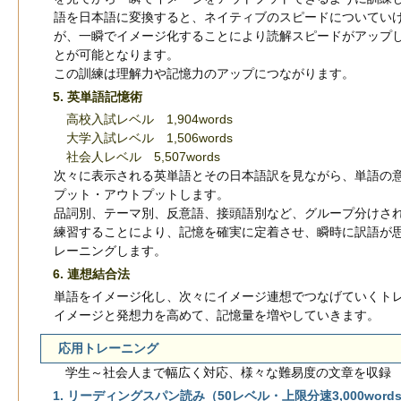
語を日本語に変換すると、ネイティブのスピードについてい
が、一瞬でイメージ化することにより読解スピードがアップ
とが可能となります。
この訓練は理解力や記憶力のアップにつながります。
5. 英単語記憶術
高校入試レベル 1,904words
大学入試レベル 1,506words
社会人レベル 5,507words
次々に表示される英単語とその日本語訳を見ながら、単語の
プット・アウトプットします。
品詞別、テーマ別、反意語、接頭語別など、グループ分けさ
練習することにより、記憶を確実に定着させ、瞬時に訳語が
レーニングします。
6. 連想結合法
単語をイメージ化し、次々にイメージ連想でつなげていくト
イメージと発想力を高めて、記憶量を増やしていきます。
応用トレーニング
学生～社会人まで幅広く対応、様々な難易度の文章を収録
1. リーディングスパン読み（50レベル・上限分速3,000word