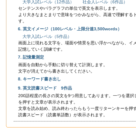
大学入試レベル（12作品） 社会人レベル（6作品）
センテンスやパラグラフの単位で英文を表示します。
より大きなまとまりで意味をつかみながら、高速で理解する
す。
6. 英文イメージ（100レベル・上限分速3,500words）
大学入試レベル（5作品）
画面上に現れる文字を、場面や情景を思い浮かべながら、イ
記憶していく訓練です。
7. 記憶量測定
画面を自動から手動に切り替えて計測します。
文字が消えてから書き出してください。
8. キーワード書き出し
9. 英文読書スピード 9作品
200語程度の長さの英文を9つ用意してあります。一つを選択
を押すと文章が表示されます。
文章を読み始め、読み終わったらもう一度リターンキーを押す
読書スピード（読書単語数）が表示されます。