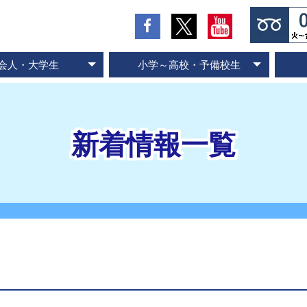
会人・大学生
小学～高校・予備校生
の流れとお支払方法
入会のお申し込み
スピード記憶術
ビジネス速読
SP式速読法
コース案内
専門書速読
英語速読
ご入会の流れとお支払方法
ご入会のお申し込み
スピード国語読解
スピード英語読解
コース案内
新着情報一覧