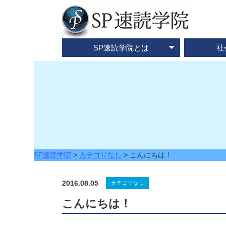
SP速読学院とは
社
テレビ・メディア情報
資料請求・お問合せ
SP速読学院の紹介
SP式速読法の特色
出版書籍一覧
速読とは？
企業研修
ご入会
ご
SP速読学院
>
カテゴリなし
>
こんにちは！
2016.08.05
カテゴリなし
こんにちは！