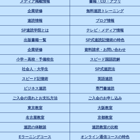
メディア掲載情報
書籍・CD・アプリ
企業研修
無料速読トレーニング
速読情報
ブログ情報
SP速読学院とは
テレビ・メディア情報
出版書籍一覧
SP式速読記憶術の特色
企業研修
資料請求・お問い合わせ
小学～高校・予備校生
スピード国語読解
社会人・大学生
SP式速読法
スピード記憶術
英語速読
ビジネス速読
専門書速読
ご入会の流れとお支払方法
ご入会のお申し込み
東京教室
大阪教室
名古屋教室
京都教室
速読の体験談
速読教室の比較
Eラーニングコース
オンライン通信コースの特色