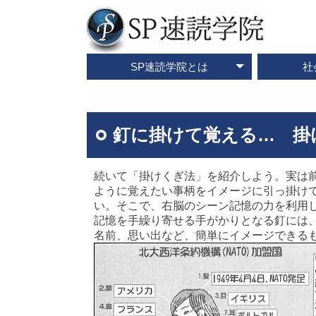
SP速読学院とは
社
テレビ・メディア情報
資料請求・お問合せ
SP速読学院の紹介
SP式速読法の特色
出版書籍一覧
速読とは？
企業研修
ご入会
ご
釘に掛けて覚える… 掛
続いて「掛けくぎ法」を紹介しよう。実は
ように覚えたい事柄をイメージに引っ掛け
い。そこで、右脳のシーン記憶の力を利用
記憶を手繰り寄せる手がかりとなる釘には
名前、思い出など、簡単にイメージできる