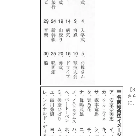
【
さ
に