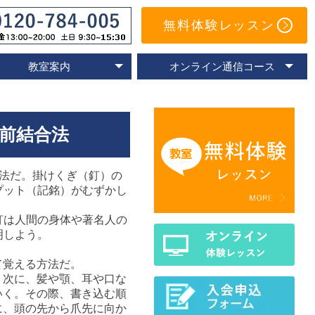
無料体験レッスン
教室案内
オンライン通信コース
オンライン教室
速読教室の比較
速読の体験談
名古屋教室
東京教室
大阪教室
京都教室
オンライン体験レッスン
トレーニングアプリ
Eラーニングコース
通信コースの特色
通信コース案内
メールサポート
よくあるご質問
前結合法
法だ。掛けくぎ（釘）の
プット（記銘）がむずかし
釘は人間の身体や著名人の
明しよう。
て覚える方法だ。
。次に、髪や顎、耳や口な
いく。その際、書き込む順
に、頭の先から爪先に向か