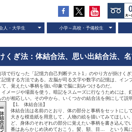
会人・大学生
小学～高校・予備校生
の流れとお支払方法
入会のお申し込み
スピード記憶術
ビジネス速読
SP式速読法
コース案内
専門書速読
英語速読
ご入会の流れとお支払方法
ご入会のお申し込み
スピード国語読解
スピード英語読解
コース案内
けくぎ法：体結合法、思い出結合法、名
前項で行なった「記憶力自己判断テスト1」のやり方が掛けくぎ
て記憶する方法である。左脳が司る文字や数字の記憶は、イン
して、覚えたい事柄を強い印象で脳に刻みつけるのだ。
、イメージや場面を使う。暗記をスムーズに行なうためには、
ものが相応しい。その中から、いくつかの結合法を例にして説
【1. 体結合法】
体結合法は名前のとおり、体の部分と事柄をセットにし
大きな模造紙を用意して、人物の絵を描いてみてほしい
ど、身体のそれぞれの部分に覚えたい事柄を書き込んで
番はあらかじめ決めておこう。髪、額、目… という風