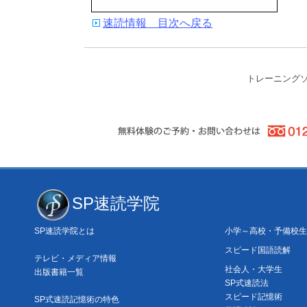
速読情報 目次へ戻る
トレーニング
SP速読学院
SP速読学院とは
小学～高校・予備校生
スピード国語読解
テレビ・メディア情報
社会人・大学生
出版書籍一覧
SP式速読法
スピード記憶術
SP式速読記憶術の特色