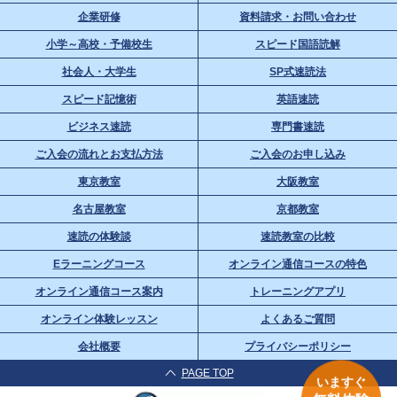
企業研修
資料請求・お問い合わせ
小学～高校・予備校生
スピード国語読解
社会人・大学生
SP式速読法
スピード記憶術
英語速読
ビジネス速読
専門書速読
ご入会の流れとお支払方法
ご入会のお申し込み
東京教室
大阪教室
名古屋教室
京都教室
速読の体験談
速読教室の比較
Eラーニングコース
オンライン通信コースの特色
オンライン通信コース案内
トレーニングアプリ
オンライン体験レッスン
よくあるご質問
会社概要
プライバシーポリシー
PAGE TOP
いますぐ