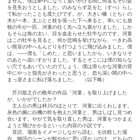
ません。僕は夢中になって追いかける間に何度もその姿
を見失おうとしました。のみならず足を辷（すべ）らし
て転がったことも度たびです。が、大きい橡（とち）の
木が一本、太ぶとと枝を張った下へ来ると、幸いにも放
牧の牛が一匹、河童の往く先へ立ち塞がりました。しか
もそらは角の太い、目を血走らせた牡牛なのです。河童
はこの牡牛を見ると、何か悲鳴を挙げながら、一きわ高
い熊笹の中へもんどりを打つように飛び込みました。僕
は、――僕も「しめた」と思いましたから、いきなりそ
のあとへ追いすがりました。するとそこには僕の知らな
い穴でもあいていたのでしょう。僕は滑らかな河童の背
中にやっと指先がさわったと思うと、忽ち深い闇の中へ
まっ逆さまに転げ落ちました。 （以下略）
芥川龍之介の晩年の作品「河童」を取り上げました
が、いかがでしたか？
主人公の男は梓川のほとりで、河童に出くわします。
灰色の腕に白機の幹を抱えた河童と、男はしばし見つめ
合います。やがて気を取り直した男は、河童をつかまえ
ようと飛びかかるといった内容の小説です。
音読、場面をイメージしながら読む、を比較した場
合、物語のシーンが鮮やかに思い浮かぶのは、どちらの