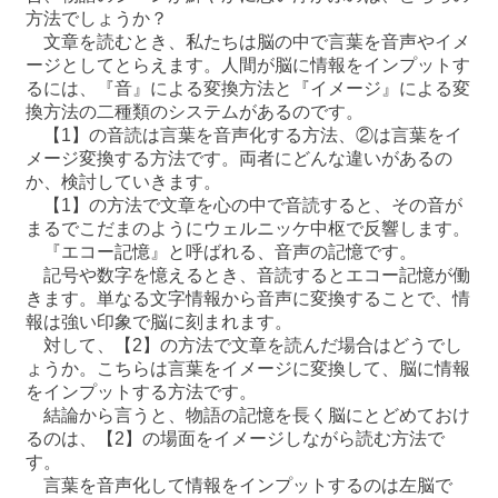
方法でしょうか？
文章を読むとき、私たちは脳の中で言葉を音声やイメ
ージとしてとらえます。人間が脳に情報をインプットす
るには、『音』による変換方法と『イメージ』による変
換方法の二種類のシステムがあるのです。
【1】の音読は言葉を音声化する方法、②は言葉をイ
メージ変換する方法です。両者にどんな違いがあるの
か、検討していきます。
【1】の方法で文章を心の中で音読すると、その音が
まるでこだまのようにウェルニッケ中枢で反響します。
『エコー記憶』と呼ばれる、音声の記憶です。
記号や数字を憶えるとき、音読するとエコー記憶が働
きます。単なる文字情報から音声に変換することで、情
報は強い印象で脳に刻まれます。
対して、【2】の方法で文章を読んだ場合はどうでし
ょうか。こちらは言葉をイメージに変換して、脳に情報
をインプットする方法です。
結論から言うと、物語の記憶を長く脳にとどめておけ
るのは、【2】の場面をイメージしながら読む方法で
す。
言葉を音声化して情報をインプットするのは左脳で