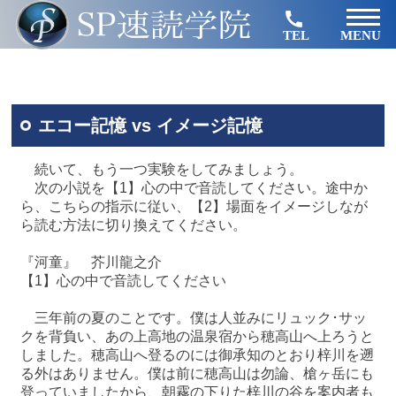
TEL
MENU
エコー記憶 vs イメージ記憶
続いて、もう一つ実験をしてみましょう。
次の小説を【1】心の中で音読してください。途中か
ら、こちらの指示に従い、【2】場面をイメージしなが
ら読む方法に切り換えてください。
『河童』 芥川龍之介
【1】心の中で音読してください
三年前の夏のことです。僕は人並みにリュック･サッ
クを背負い、あの上高地の温泉宿から穂高山へ上ろうと
しました。穂高山へ登るのには御承知のとおり梓川を遡
る外はありません。僕は前に穂高山は勿論、槍ヶ岳にも
登っていましたから、朝霧の下りた梓川の谷を案内者も