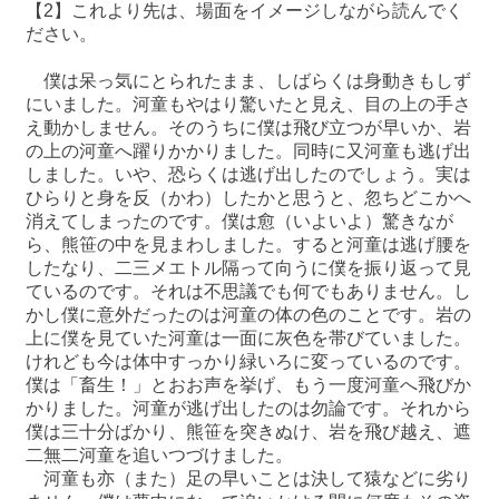
【2】これより先は、場面をイメージしながら読んでく
ださい。
僕は呆っ気にとられたまま、しばらくは身動きもしず
にいました。河童もやはり驚いたと見え、目の上の手さ
え動かしません。そのうちに僕は飛び立つが早いか、岩
の上の河童へ躍りかかりました。同時に又河童も逃げ出
しました。いや、恐らくは逃げ出したのでしょう。実は
ひらりと身を反（かわ）したかと思うと、忽ちどこかへ
消えてしまったのです。僕は愈（いよいよ）驚きなが
ら、熊笹の中を見まわしました。すると河童は逃げ腰を
したなり、二三メエトル隔って向うに僕を振り返って見
ているのです。それは不思議でも何でもありません。し
かし僕に意外だったのは河童の体の色のことです。岩の
上に僕を見ていた河童は一面に灰色を帯びていました。
けれども今は体中すっかり緑いろに変っているのです。
僕は「畜生！」とおお声を挙げ、もう一度河童へ飛びか
かりました。河童が逃げ出したのは勿論です。それから
僕は三十分ばかり、熊笹を突きぬけ、岩を飛び越え、遮
二無二河童を追いつづけました。
河童も亦（また）足の早いことは決して猿などに劣り