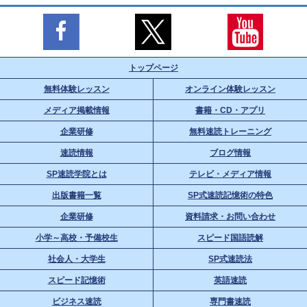
トップページ
無料体験レッスン
オンライン体験レッスン
メディア掲載情報
書籍・CD・アプリ
企業研修
無料速読トレーニング
速読情報
ブログ情報
SP速読学院とは
テレビ・メディア情報
出版書籍一覧
SP式速読記憶術の特色
企業研修
資料請求・お問い合わせ
小学～高校・予備校生
スピード国語読解
社会人・大学生
SP式速読法
スピード記憶術
英語速読
ビジネス速読
専門書速読