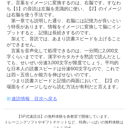
す。言葉をイメージに変換するのは、右脳です。すなわ
ち【1】の音読は左脳を意識的に使い、【2】のイメージ
は右脳を使う手法です。
第一章でも説明した通り、右脳には記憶力が良いとい
う特長があります。情報をイメージに変換して脳にイン
プットすると、記憶は長続きするのです。
加えて、音読では、あまり読書スピードを上げること
ができません。
言葉を音声化して処理できるのは、一分間に2,000文
字くらいまでです。漢字やカタカナを黙読で読んだとし
ても、せいぜい分速3,000文字が限度でしょう。平均的
な日本人の読書スピードは分速600文字なので、これで
は四～五倍しか能力を伸ばせないのです。
つまり読書スピードと記憶の両面において、【2】の
場面をイメージしながら読む方法が有利だと言えます。
速読情報 目次へ戻る
【SP式速読法】の無料体験を各教室で開催しています。
トレーニングソフトやギフトチケットなど、特典いっぱいの無料体験は
こちらです。