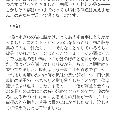
つれずに登って行きました。朝霧下りた梓川の谷を――
しかしその霧はいつまでたっても晴れる気色は見えませ
ん。のみならず反って深くなるのです。
（中略）
僕は水ぎわの岩に腰かけ、とりあえず食事にとりかか
りました。コオンド・ビイフの缶を切ったり、枯れ枝を
集めて火をつけたり、――そんなことをしているうちに
彼是（かれこれ）十分はたったでしょう。その間にどこ
までも意地の悪い霧はいつかほのぼのと晴れかかりまし
た。僕はパンを噛（か）じりながら、ちょっと腕時計を
覗いて見ました。時刻はもう一時二十分過ぎです。が、
それよりも驚いたのは何か気味の悪い顔が一つ、円い腕
時計の硝子の上へちらりと影を落としたことです。僕は
驚いてふり返りました。すると、――僕が河童と云うも
のを見たのは実にこの時が始めてだったのです。僕の後
ろにある岩の上には画にある通りの河童が一匹、片手は
白樺の幹を抱え、片手は目の上にかざしたなり、珍しそ
うに僕をみおろしていました。