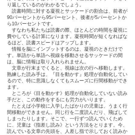
り返しているのがわかるでしょう。
読書時間に対する凝視とサッケードの割合は、前者が
90パーセントから95パーセント、後者が5パーセントか
ら10パーセントです。
すなわち私たちは読書の際、ほとんどの時間を凝視に
費やしている計算になります。凝視時聞が短くなればな
るほど、読書スピードはアップします。
情報を脳にインプットするのは、凝視のときだけで
す。単語から単語へ視線を移動させるサッケードの間
は、脳に情報は取り入れられません。
文章が行末までくると、視線は次の行へ移動します。
熟練した読み手は、『目を動かす』処理が自動化してい
るので、特に意識しなくてもスムーズに行間移動ができ
ます。
ところが《目を動かす》処理が自動化していない読み
手だと、この動作をするにも労力がいります。
たとえば小学校に入学したばかりの児童は、うまく行
間移動ができません。同じ行を二度読んだり、飛ばして
しまったりします。そこで、一行ずつ読んでいくため
に、児童は《指差し読み》という方法をとります。今、
読んでいる文章の先頭を、人差し指で示しておく読みか