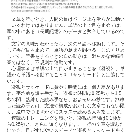
文章を読むとき、人間の目はページ上を滑らかに動い
ているわけではありません。単語の上で目を止めては、
頭の中にある《長期記憶》のデータと照合しているので
す。
文字の意味がわかったら、次の単語へ移動します。そ
して再び目を止めて、単語の意味を調べる。このくり返
しです。読書をするときの自の動きは、滑らかな連続作
業ではなく、不規則な運動です。
心理学者は単語の上で目が止まることを《凝視》、単
語から単語へ移動することを《サッケード》と定義して
います。
凝視とサッケードに費やす時間には、個人差がありま
す。平均的な読み手なら、凝視の時間は0.25秒から1.5
秒の問、熟練した読み手なら、およそ0.25秒です。熟練
した読み手とは、文法や構成がおかしな文章でもない限
り、途中でつまずかずにスラスラ読める人を指します。
速読のトレーニングを積むと、凝視の時間は0.1秒か
ら0.25秒と、さらに短くなります。一行の文章を読むだ
けでも、目がすばやいスピードで凝視とサッケードをく