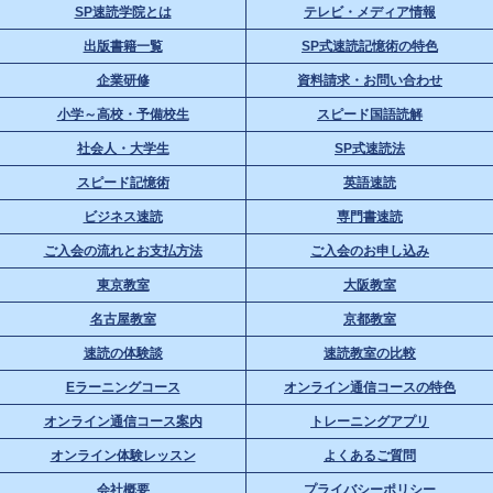
SP速読学院とは
テレビ・メディア情報
出版書籍一覧
SP式速読記憶術の特色
企業研修
資料請求・お問い合わせ
小学～高校・予備校生
スピード国語読解
社会人・大学生
SP式速読法
スピード記憶術
英語速読
ビジネス速読
専門書速読
ご入会の流れとお支払方法
ご入会のお申し込み
東京教室
大阪教室
名古屋教室
京都教室
速読の体験談
速読教室の比較
Eラーニングコース
オンライン通信コースの特色
オンライン通信コース案内
トレーニングアプリ
オンライン体験レッスン
よくあるご質問
会社概要
プライバシーポリシー