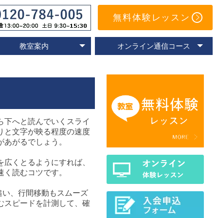
無料体験レッスン
教室案内
オンライン通信コース
オンライン教室
速読教室の比較
速読の体験談
名古屋教室
東京教室
大阪教室
京都教室
オンライン体験レッスン
トレーニングアプリ
Eラーニングコース
通信コースの特色
通信コース案内
メールサポート
よくあるご質問
ら下へと読んでいくスライ
りと文字が映る程度の速度
があがるでしょう。
を広くとるようにすれば、
速く読むコツです。
追い、行間移動もスムーズ
むスピードを計測して、確