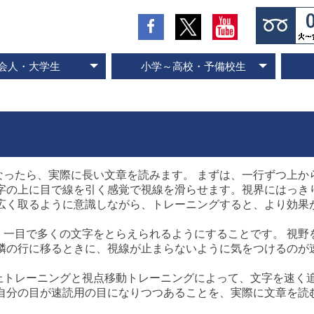
会人・大学生
小学～高校・予備校生
の流れとお支払方法
入会のお申し込み
スピード記憶術
ビジネス速読
SP式速読法
コース案内
専門書速読
英語速読
ご入会の流れとお支払方法
ご入会のお申し込み
スピード国語読解
スピード英語読解
コース案内
ったら、実際に長い文章を読みます。 まずは、一行ずつ上か
文字の上に目で線を引く感覚で視線を滑らせます。視界にはっき
を広く取るように意識しながら、トレーニングすると、より効果
一目で多くの文字をとらえられるようにすることです。 視野
 隣の行に移るときに、視線が止まらないように気をつけるのが
トレーニングと視点移動トレーニングによって、文字を速く
 自分の目が速読用の目になりつつあることを、実際に文章を読