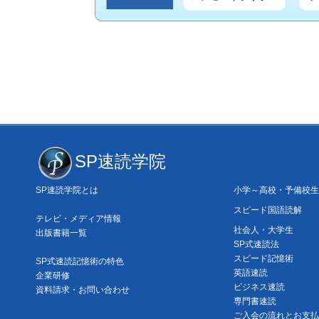
SP速読学院
SP速読学院とは
小学～高校・予備校生
スピード国語読解
テレビ・メディア情報
社会人・大学生
出版書籍一覧
SP式速読法
スピード記憶術
SP式速読記憶術の特色
英語速読
企業研修
ビジネス速読
資料請求・お問い合わせ
専門書速読
ご入会の流れとお支払