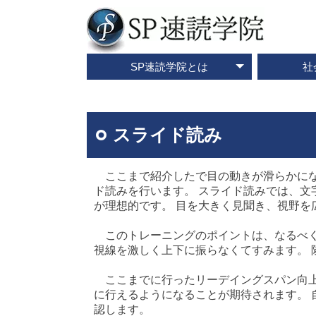
SP速読学院とは
社
テレビ・メディア情報
資料請求・お問合せ
SP速読学院の紹介
SP式速読法の特色
出版書籍一覧
速読とは？
企業研修
ご入会
ご
スライド読み
ここまで紹介したで目の動きが滑らかにな
ド読みを行います。 スライド読みでは、
が理想的です。 目を大きく見聞き、視野
このトレーニングのポイントは、なるべく
視線を激しく上下に振らなくてすみます。
ここまでに行ったリーデイングスパン向上
に行えるようになることが期待されます。
認します。