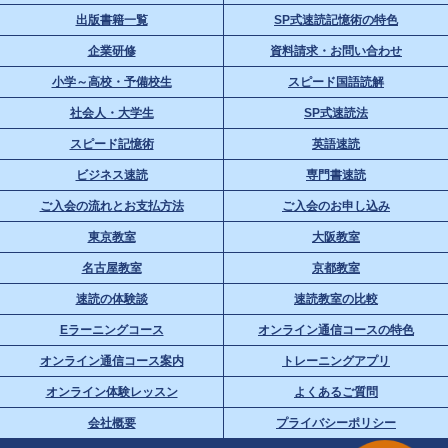
出版書籍一覧
SP式速読記憶術の特色
企業研修
資料請求・お問い合わせ
小学～高校・予備校生
スピード国語読解
社会人・大学生
SP式速読法
スピード記憶術
英語速読
ビジネス速読
専門書速読
ご入会の流れとお支払方法
ご入会のお申し込み
東京教室
大阪教室
名古屋教室
京都教室
速読の体験談
速読教室の比較
Eラーニングコース
オンライン通信コースの特色
オンライン通信コース案内
トレーニングアプリ
オンライン体験レッスン
よくあるご質問
会社概要
プライバシーポリシー