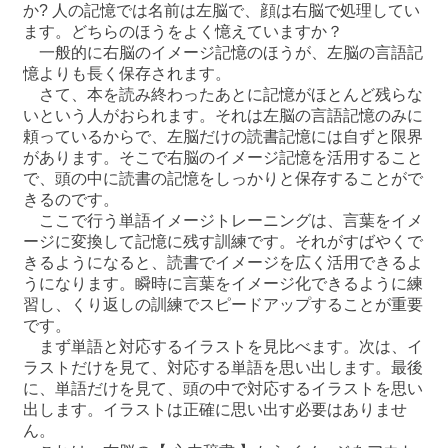
か? 人の記憶では名前は左脳で、顔は右脳で処理してい
ます。どちらのほうをよく憶えていますか？
一般的に右脳のイメージ記憶のほうが、左脳の言語記
憶よりも長く保存されます。
さて、本を読み終わったあとに記憶がほとんど残らな
いという人がおられます。それは左脳の言語記憶のみに
頼っているからで、左脳だけの読書記憶には自ずと限界
があります。そこで右脳のイメージ記憶を活用すること
で、頭の中に読書の記憶をしっかりと保存することがで
きるのです。
ここで行う単語イメージトレーニングは、言葉をイメ
ージに変換して記憶に残す訓練です。それがすばやくで
きるようになると、読書でイメージを広く活用できるよ
うになります。瞬時に言葉をイメージ化できるように練
習し、くり返しの訓練でスピードアップすることが重要
です。
まず単語と対応するイラストを見比べます。次は、イ
ラストだけを見て、対応する単語を思い出します。最後
に、単語だけを見て、頭の中で対応するイラストを思い
出します。イラストは正確に思い出す必要はありませ
ん。