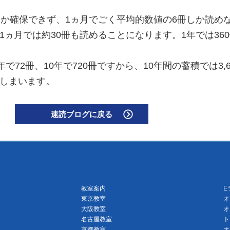
か確保できず、1ヵ月でごく平均的数値の6冊しか読め
ヵ月では約30冊も読めることになります。1年では360
72冊、10年で720冊ですから、10年間の蓄積では3,
しまいます。
速読ブログに戻る
教室案内
E
東京教室
オ
大阪教室
オ
名古屋教室
ト
京都教室
オ