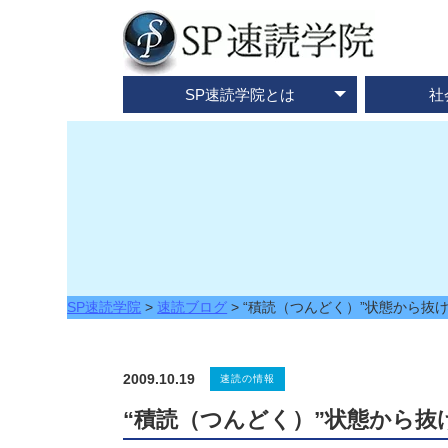
SP速読学院とは
社
テレビ・メディア情報
資料請求・お問合せ
SP速読学院の紹介
SP式速読法の特色
出版書籍一覧
速読とは？
企業研修
ご入会
ご
SP速読学院
>
速読ブログ
>
“積読（つんどく）”状態から抜
2009.10.19
速読の情報
“積読（つんどく）”状態から抜