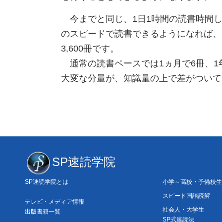
今までと同じ、1日1時間の読書時間し
のスピードで読書できるようになれば、1
3,600冊です。
通常の読書ペースでは1ヵ月で6冊、1年で
大変な分量が、知識量の上で差がついて
SP速読学院
SP速読学院とは
小学～高校・予備校生
スピード国語読解
テレビ・メディア情報
社会人・大学生
出版書籍一覧
SP式速読法