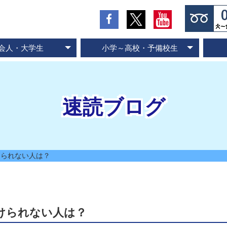
会人・大学生
小学～高校・予備校生
の流れとお支払方法
入会のお申し込み
スピード記憶術
ビジネス速読
SP式速読法
コース案内
専門書速読
英語速読
ご入会の流れとお支払方法
ご入会のお申し込み
スピード国語読解
スピード英語読解
コース案内
速読ブログ
けられない人は？
けられない人は？