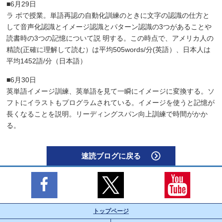
■6月29日
ラ ボで授業。単語再認の自動化訓練のときに文字の認識の仕方と
して音声化認識とイメージ認識とパターン認識の3つがあることや
読書時の3つの記憶について説 明する。この時点で、アメリカ人の
精読(正確に理解して読む）は平均505words/分(英語）、日本人は
平均1452語/分（日本語）
■6月30日
英単語イメージ訓練、英単語を見て一瞬にイメージに変換する。ソ
フトにイラストもプログラムされている。イメージを使うと記憶が
長くなることを説明。リーディングスパン向上訓練で時間がかか
る。
速読ブログに戻る
トップページ