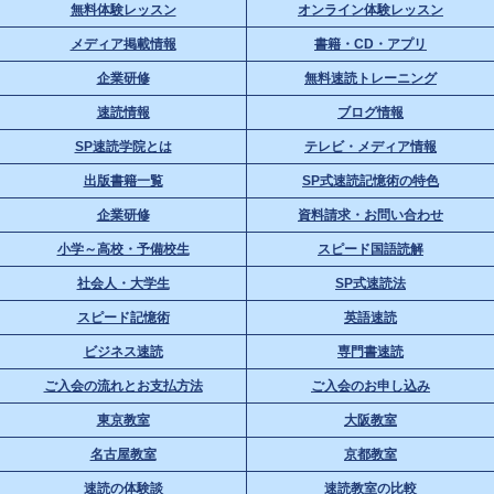
無料体験レッスン
オンライン体験レッスン
メディア掲載情報
書籍・CD・アプリ
企業研修
無料速読トレーニング
速読情報
ブログ情報
SP速読学院とは
テレビ・メディア情報
出版書籍一覧
SP式速読記憶術の特色
企業研修
資料請求・お問い合わせ
小学～高校・予備校生
スピード国語読解
社会人・大学生
SP式速読法
スピード記憶術
英語速読
ビジネス速読
専門書速読
ご入会の流れとお支払方法
ご入会のお申し込み
東京教室
大阪教室
名古屋教室
京都教室
速読の体験談
速読教室の比較