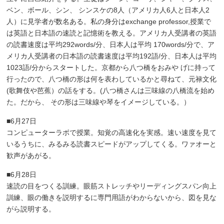
ベン、ボール、シン、 シンスケの8人（アメリカ人6人と日本人2
人）に見学者が数名ある。私の身分はexchange professor,授業で
は英語と日本語の速読と記憶術を教える。アメリカ人受講者の英語
の読書速度は平均292words/分、日本人は平均 170words/分で、ア
メリカ人受講者の日本語の読書速度は平均192語/分、日本人は平均
1023語/分からスタートした。京都から八つ橋をおみや げに持って
行ったので、八つ橋の形は何を表わしているかと尋ねて、元禄文化
(歌舞伎や芭蕉）の話をする。(八つ橋さんは三味線の八橋流を始め
た。だから、 その形は三味線や琴をイメージしている。）
■6月27日
コンピューターラボで授業。知覚の高速化を実感。速い速度を見て
いるうちに、みるみる読書スピードがアップしてくる。ワァオーと
歓声があがる。
■6月28日
速読の目をつくる訓練。眼筋ストレッチやリーディングスパン向上
訓練、眼の働きを説明するに専門用語がわからないから、図を見な
がら説明する。