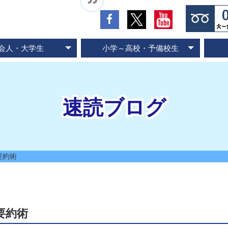
会人・大学生
小学～高校・予備校生
の流れとお支払方法
入会のお申し込み
スピード記憶術
ビジネス速読
SP式速読法
コース案内
専門書速読
英語速読
ご入会の流れとお支払方法
ご入会のお申し込み
スピード国語読解
スピード英語読解
コース案内
速読ブログ
要約術
要約術