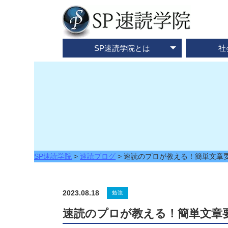
SP速読学院とは
社
テレビ・メディア情報
資料請求・お問合せ
SP速読学院の紹介
SP式速読法の特色
出版書籍一覧
速読とは？
企業研修
ご入会
ご
SP速読学院
>
速読ブログ
>
速読のプロが教える！簡単文章
2023.08.18
勉強
速読のプロが教える！簡単文章