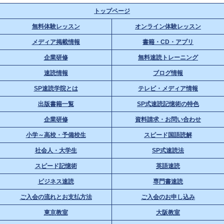
トップページ
無料体験レッスン
オンライン体験レッスン
メディア掲載情報
書籍・CD・アプリ
企業研修
無料速読トレーニング
速読情報
ブログ情報
SP速読学院とは
テレビ・メディア情報
出版書籍一覧
SP式速読記憶術の特色
企業研修
資料請求・お問い合わせ
小学～高校・予備校生
スピード国語読解
社会人・大学生
SP式速読法
スピード記憶術
英語速読
ビジネス速読
専門書速読
ご入会の流れとお支払方法
ご入会のお申し込み
東京教室
大阪教室