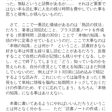
った。無駄というと語弊があるが…… それほど重要で
はない本を読む事に人生の残り時間を費やしていた事を
思うと後悔しか残らないものだ。
さて、ここで一番読む価値があるのは「熟読の技法」
だろう。著者は3回読むこと、プラス読書ノートを作成
する（所要時間：読後の30分）ことで「本物の知識」を
頭の中に定着させているというのだ。ここで大事なのは
「本物の知識」とは何か？ ということ。読書好きなら
好きな本は何度も繰り返し読むことがあるだろう。反復
することで自然に内容が記憶にも残りやすくなる。しか
し、そこで終了してしまうと「どう」知っているのかを
答えられる、自分の意見として使える知識にはまだ到達
していないのだ。例えばテスト3日前に詰め込みで暗記
するような読み方、これにいたっては論理をまったく無
視をして単純に情報を脳内に短期間ストックしておくだ
けの作業のため、すぐに忘れてしまう。もちろん「本物
の知識」になる事はありえない。
本書に書いてあるようにやればいいんだろうというこ
とは何となく分かる…… ただ「読書ノートの作成」に