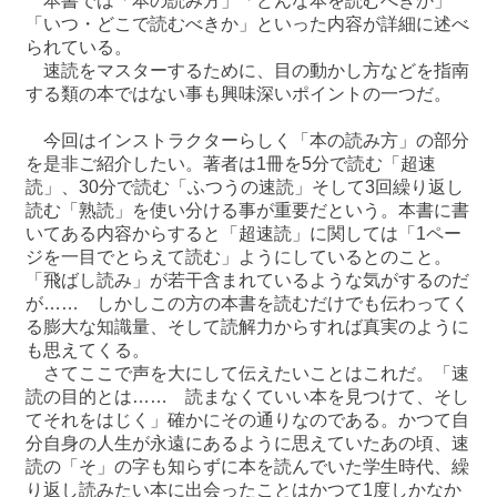
本書では「本の読み方」「どんな本を読むべきか」
「いつ・どこで読むべきか」といった内容が詳細に述べ
られている。
速読をマスターするために、目の動かし方などを指南
する類の本ではない事も興味深いポイントの一つだ。
今回はインストラクターらしく「本の読み方」の部分
を是非ご紹介したい。著者は1冊を5分で読む「超速
読」、30分で読む「ふつうの速読」そして3回繰り返し
読む「熟読」を使い分ける事が重要だという。本書に書
いてある内容からすると「超速読」に関しては「1ペー
ジを一目でとらえて読む」ようにしているとのこと。
「飛ばし読み」が若干含まれているような気がするのだ
が…… しかしこの方の本書を読むだけでも伝わってく
る膨大な知識量、そして読解力からすれば真実のように
も思えてくる。
さてここで声を大にして伝えたいことはこれだ。「速
読の目的とは…… 読まなくていい本を見つけて、そし
てそれをはじく」確かにその通りなのである。かつて自
分自身の人生が永遠にあるように思えていたあの頃、速
読の「そ」の字も知らずに本を読んでいた学生時代、繰
り返し読みたい本に出会ったことはかつて1度しかなか