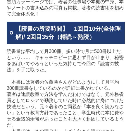
冒頭カラーページでは、著者の仕事場や本棚の中身、本
やノートの書き込みの写真も掲載。著者の読書術を初め
て完全体系化！
【読書の所要時間】 1回目10分(全体理
解)/ 2回目35分（精読～熟読）
読書量は平均して月300冊、多い時で月に500冊以上だ
という…… キャッチコピーに思わず目が止まり、秘密
をあばいてやろうといった気持ちで今回の「読書の技
法」を手に取った。
本書には著者の佐藤勝さんがどのようにして月平均
300冊読書をしているのかが詳細に書かれている。
著者は速読教室で方法を学んだわけではなく、元外務省
員としてロシアで勤務していた時に必然的に身につけた
技法だという。元々著者のご両親が「本を良く読みなさ
い」という教育方針であったこと、学生時代に本に費や
せる金銭的余裕があったことも大きく起因しているよう
だ。