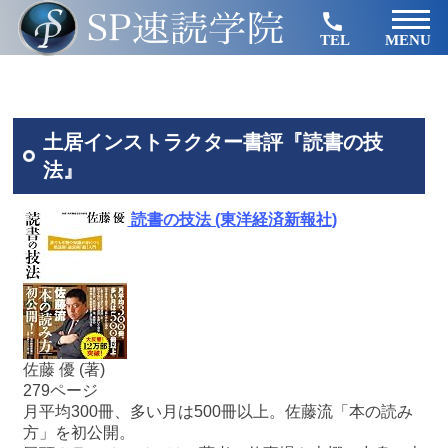
TEL
MENU
土居インストラクター書評『読書の技
法』
読書の技法 (東洋経済新報社)
佐藤 優 (著)
279ページ
月平均300冊、多い月は500冊以上。佐藤流「本の読み
方」を初公開。