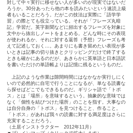
対して中々実行に移せない人が多いのが現実ではないだ
ろうか。30分あったら他の本を読みたいという速読上級
者もいることだろう。だがこの技法は実際に「語学学
習」の際とても役立っている。それが「フレーズ丸暗
記」学習だ。英字新聞などに頻出するフレーズを対象に
文中から抜出しノートをまとめる。どんな時にその表現
が使われるか、それに対する返答（予想）フレーズも考
えて記述しておく…。あまりにも書き留めたい表現が多
いときは記事の切り抜きとクリッピングだけで終了する
ときも確かにあるのだが、あきらかに英単語と日本語訳
を書いただけの単語帳よりは記憶に残るというものだ。
上記のような作業は隙間時間にはなかなか実行しにく
いので必然的に自宅で行うことになるが、単なる読書な
ら探せばどこでもできるものだ。ギリシャ語で「トポ
ス」とは「場所」を意味するという。抽象的な意味では
なく「個性を結びつけた場所」のことを指す。大事なの
は自分自身の「トポス」を見つけること、作ること。
「トポス」があれば我々の読書に対する満足度はさらに
充実することだろう。
（土居インストラクター 2012年11月）