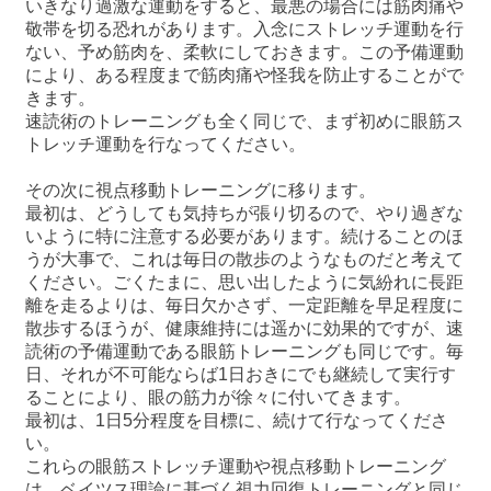
いきなり過激な運動をすると、最悪の場合には筋肉痛や
敬帯を切る恐れがあります。入念にストレッチ運動を行
ない、予め筋肉を、柔軟にしておきます。この予備運動
により、ある程度まで筋肉痛や怪我を防止することがで
きます。
速読術のトレーニングも全く同じで、まず初めに眼筋ス
トレッチ運動を行なってください。
その次に視点移動トレーニングに移ります。
最初は、どうしても気持ちが張り切るので、やり過ぎな
いように特に注意する必要があります。続けることのほ
うが大事で、これは毎日の散歩のようなものだと考えて
ください。ごくたまに、思い出したように気紛れに長距
離を走るよりは、毎日欠かさず、一定距離を早足程度に
散歩するほうが、健康維持には遥かに効果的ですが、速
読術の予備運動である眼筋トレーニングも同じです。毎
日、それが不可能ならば1日おきにでも継続して実行す
ることにより、眼の筋力が徐々に付いてきます。
最初は、1日5分程度を目標に、続けて行なってくださ
い。
これらの眼筋ストレッチ運動や視点移動トレーニング
は、ベイツス理論に基づく視力回復トレーニングと同じ