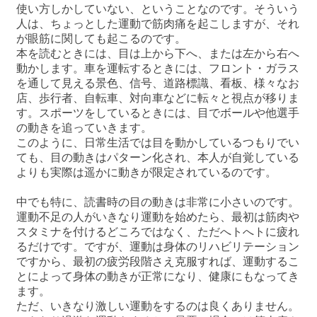
使い方しかしていない、ということなのです。そういう
人は、ちょっとした運動で筋肉痛を起こしますが、それ
が眼筋に関しても起こるのです。
本を読むときには、目は上から下へ、または左から右へ
動かします。車を運転するときには、フロント・ガラス
を通して見える景色、信号、道路標識、看板、様々なお
店、歩行者、自転車、対向車などに転々と視点が移りま
す。スポーツをしているときには、目でボールや他選手
の動きを追っていきます。
このように、日常生活では目を動かしているつもりでい
ても、目の動きはパターン化され、本人が自覚している
よりも実際は遥かに動きが限定されているのです。
中でも特に、読書時の目の動きは非常に小さいのです。
運動不足の人がいきなり運動を始めたら、最初は筋肉や
スタミナを付けるどころではなく、ただへトへトに疲れ
るだけです。ですが、運動は身体のリハビリテーション
ですから、最初の疲労段階さえ克服すれば、運動するこ
とによって身体の動きが正常になり、健康にもなってき
ます。
ただ、いきなり激しい運動をするのは良くありません。