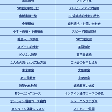
速読情報
ブログ情報
SP速読学院とは
テレビ・メディア情報
出版書籍一覧
SP式速読記憶術の特色
企業研修
資料請求・お問い合わせ
小学～高校・予備校生
スピード国語読解
社会人・大学生
SP式速読法
スピード記憶術
英語速読
ビジネス速読
専門書速読
ご入会の流れとお支払方法
ご入会のお申し込み
東京教室
大阪教室
名古屋教室
京都教室
速読の体験談
速読教室の比較
Eラーニングコース
オンライン通信コースの特色
オンライン通信コース案内
トレーニングアプリ
オンライン体験レッスン
よくあるご質問