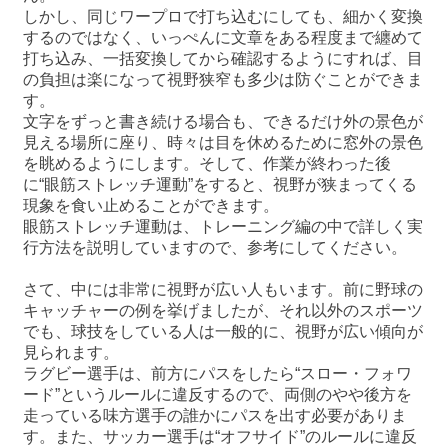
しかし、同じワープロで打ち込むにしても、細かく変換
するのではなく、いっぺんに文章をある程度まで纏めて
打ち込み、一括変換してから確認するようにすれば、目
の負担は楽になって視野狭窄も多少は防ぐことができま
す。
文字をずっと書き続ける場合も、できるだけ外の景色が
見える場所に座り、時々は目を休めるために窓外の景色
を眺めるようにします。そして、作業が終わった後
に“眼筋ストレッチ運動”をすると、視野が狭まってくる
現象を食い止めることができます。
眼筋ストレッチ運動は、トレーニング編の中で詳しく実
行方法を説明していますので、参考にしてください。
さて、中には非常に視野が広い人もいます。前に野球の
キャッチャーの例を挙げましたが、それ以外のスポーツ
でも、球技をしている人は一般的に、視野が広い傾向が
見られます。
ラグビー選手は、前方にパスをしたら“スロー・フォワ
ード”というルールに違反するので、両側のやや後方を
走っている味方選手の誰かにパスを出す必要がありま
す。また、サッカー選手は“オフサイド”のルールに違反