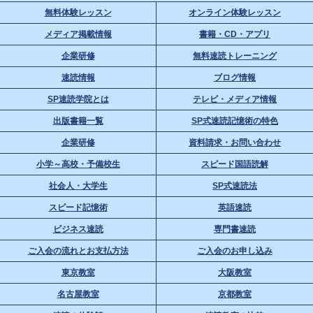
無料体験レッスン
オンライン体験レッスン
メディア掲載情報
書籍・CD・アプリ
企業研修
無料速読トレーニング
速読情報
ブログ情報
SP速読学院とは
テレビ・メディア情報
出版書籍一覧
SP式速読記憶術の特色
企業研修
資料請求・お問い合わせ
小学～高校・予備校生
スピード国語読解
社会人・大学生
SP式速読法
スピード記憶術
英語速読
ビジネス速読
専門書速読
ご入会の流れとお支払方法
ご入会のお申し込み
東京教室
大阪教室
名古屋教室
京都教室