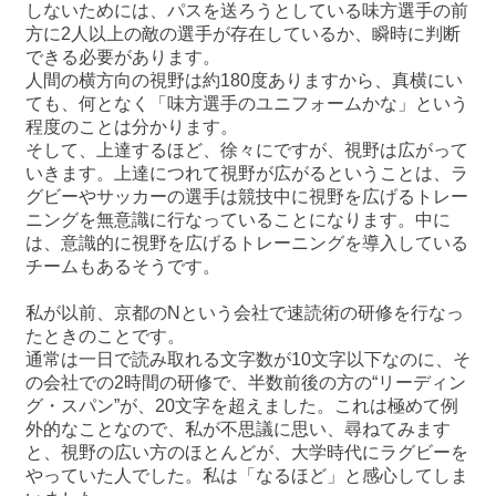
しないためには、パスを送ろうとしている味方選手の前
方に2人以上の敵の選手が存在しているか、瞬時に判断
できる必要があります。
人間の横方向の視野は約180度ありますから、真横にい
ても、何となく「味方選手のユニフォームかな」という
程度のことは分かります。
そして、上達するほど、徐々にですが、視野は広がって
いきます。上達につれて視野が広がるということは、ラ
グビーやサッカーの選手は競技中に視野を広げるトレー
ニングを無意識に行なっていることになります。中に
は、意識的に視野を広げるトレーニングを導入している
チームもあるそうです。
私が以前、京都のNという会社で速読術の研修を行なっ
たときのことです。
通常は一日で読み取れる文字数が10文字以下なのに、そ
の会社での2時間の研修で、半数前後の方の“リーディン
グ・スパン”が、20文字を超えました。これは極めて例
外的なことなので、私が不思議に思い、尋ねてみます
と、視野の広い方のほとんどが、大学時代にラグビーを
やっていた人でした。私は「なるほど」と感心してしま