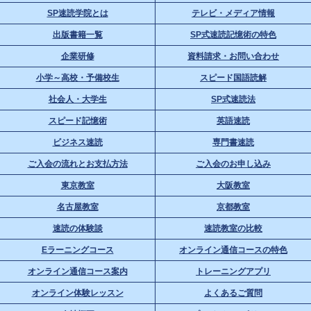
SP速読学院とは
テレビ・メディア情報
出版書籍一覧
SP式速読記憶術の特色
企業研修
資料請求・お問い合わせ
小学～高校・予備校生
スピード国語読解
社会人・大学生
SP式速読法
スピード記憶術
英語速読
ビジネス速読
専門書速読
ご入会の流れとお支払方法
ご入会のお申し込み
東京教室
大阪教室
名古屋教室
京都教室
速読の体験談
速読教室の比較
Eラーニングコース
オンライン通信コースの特色
オンライン通信コース案内
トレーニングアプリ
オンライン体験レッスン
よくあるご質問