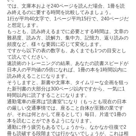
では、文庫本およそ240ページを読んだ場合、1冊を読
み終えるのに要する時間を比較してみましょう。
1行が平均40文字で、1ページ平均15行で、240ページだ
と想定します。
もっとも、読み終えるまでに必要とする時間は、文章の
難易度、読み方、読解力、集中力、記憶力、返り読みの
頻度など、様々な要因に応じて変化します。
ですから以下の表の数字も、あくまでも1つの目安とし
て読んでください。
速読術のトレーニングの結果、あなたの読書スピードが
日本人の平均値の5倍になれば、1冊の本を1時間以内に
読み終えることになります。
そうしますと、新書や文庫本、タイムリーな企画を狙っ
た新刊書の大部分は300ページ以内ですから、一気に1
時間以内に読了することになります。
通勤電車の座席は“読書室”になり（もっとも現在の日本
の厳しい交通事情では、座ること自体が至難の業です
が、それは何とかして座るとして）毎日、片道で1冊の
本を読むことができるようになります。
通勤に伴う疲労もあるでしょうから、なかなか往復で2
冊も読破する段階までは行かないでしょうが、これは相