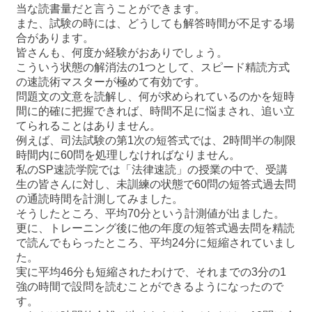
当な読書量だと言うことができます。
また、試験の時には、どうしても解答時間が不足する場
合があります。
皆さんも、何度か経験がおありでしょう。
こういう状態の解消法の1つとして、スピード精読方式
の速読術マスターが極めて有効です。
問題文の文意を読解し、何が求められているのかを短時
間に的確に把握できれば、時間不足に悩まされ、追い立
てられることはありません。
例えば、司法試験の第1次の短答式では、2時間半の制限
時間内に60問を処理しなければなりません。
私のSP速読学院では「法律速読」の授業の中で、受講
生の皆さんに対し、未訓練の状態で60問の短答式過去問
の通読時間を計測してみました。
そうしたところ、平均70分という計測値が出ました。
更に、トレーニング後に他の年度の短答式過去問を精読
で読んでもらったところ、平均24分に短縮されていまし
た。
実に平均46分も短縮されたわけで、それまでの3分の1
強の時間で設問を読むことができるようになったので
す。