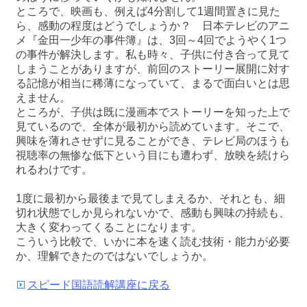
ところで、映画も、例えば4分割して1週間置きに見た
ら、感動の程度はどうでしょうか？ 日本テレビのアニ
メ『金田一少年の事件簿』は、3回～4回でようやく1つ
の事件が解決します。私も時々、子供に付き合って見て
しまうことがありますが、前回のストーリー展開に対す
る記憶が相当に稀薄になっていて、まるで面白いとは思
えません。
ところが、子供は既に漫画本でストーリーを知った上で
見ているので、全体が最初から読めています。そこで、
興味を薄れさせずに見ることができ、テレビ局のほうも
視聴率の無惨な低下という目にも遭わず、放映を続けら
れるわけです。
1度に最初から最後まで見てしまえるか、それとも、細
切れ状態でしか見られないかで、感動も興味の持続も、
大きく変わってくることになります。
こういう比較で、いかに本を速く読む技術・能力が必要
か、理解できたのではないでしょうか。
スピード国語読解講座に戻る