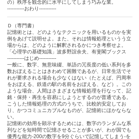
の）秩序を観念的に水平にしてしまう巧みな業。
-----------おわり-----------
Ｄ（専門書）
記憶術とは、どのようなテクニックを用いるものかを実
例をあげて説明せよ。また、それは情報処理というう立
場からは、どのように解釈されるかにつき考察せよ。
「心理学の基礎知識」波多野誼余夫、有斐閣ブックス
-----------はじめ-----------
一般に、数字、無意味綴、単語の冗長度の低い系列を多
数おぼえることはきわめて困難であるが、日常生活でそ
れが要求される場合も少なくはない（たとえば、円周率
をおぼえる、鉄道の駅の名前をおぼえる、など）。この
ような場合、人間はさまざまな情報処理を行なって、記
銘・保持・再生を容易にしようとするのが普通である。
こうした情報処理の方式のうちで、比較的安定してお
り、かつコミュニカブルなものが、記憶術にほかならな
い。
記憶術の効用を顕示するためには、数字のランダムな系
列などを短時間で記憶させることが多いが、わが国でも
優秀な能力-200の数字を9分ぐらいで記憶してしまう-を