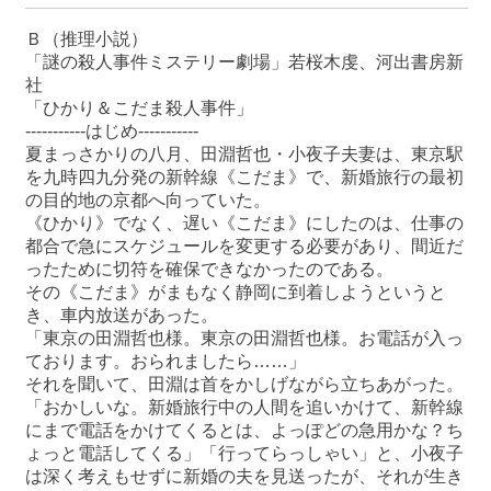
Ｂ（推理小説）
「謎の殺人事件ミステリー劇場」若桜木虔、河出書房新
社
「ひかり＆こだま殺人事件」
-----------はじめ-----------
夏まっさかりの八月、田淵哲也・小夜子夫妻は、東京駅
を九時四九分発の新幹線《こだま》で、新婚旅行の最初
の目的地の京都へ向っていた。
《ひかり》でなく、遅い《こだま》にしたのは、仕事の
都合で急にスケジュールを変更する必要があり、間近だ
ったために切符を確保できなかったのである。
その《こだま》がまもなく静岡に到着しようというと
き、車内放送があった。
「東京の田淵哲也様。東京の田淵哲也様。お電話が入っ
ております。おられましたら……」
それを聞いて、田淵は首をかしげながら立ちあがった。
「おかしいな。新婚旅行中の人間を追いかけて、新幹線
にまで電話をかけてくるとは、よっぽどの急用かな？ち
ょっと電話してくる」「行ってらっしゃい」と、小夜子
は深く考えもせずに新婚の夫を見送ったが、それが生き