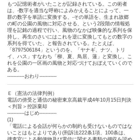
もつ記憶術者がいたことが記録されている。この術者
は、-数字を適当な呼称によみかえることによって、一
群の数字を単語に変換する、-その単語を、生まれ故郷
の町の公園の風物に対応させる、という2段階の情報処
理を記銘の過程で行い、風物のなかば映像的な系列を保
持し、再生のさいにはこれを逆に変換してもとの数字の
系列を得ていた、と報告されている。たとえば、
「8797506184」というのを、「ヤナギ、ナツ、トリ
イ、ハス」すなわち「柳、夏、鳥居、蓮」と変換し、こ
れを公園の一区画の風物と対応づけておぼえていくので
ある。
-----------おわり-----------
Ｅ（憲法の法律判例）
電話の傍受と通信の秘密東京高裁平成4年10月15日判決
＜判旨＞控訴棄却
-----------はじめ-----------
(1)
「電話による会話が何らかの制約も受けないものではな
いことはもとよりであり(刑訴法222条1項、100条は、
捜査官による郵便物及び電信に関する書類の押収を認め