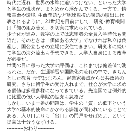
時代に遅れ、世界の水準に追いつけない、といった大学
と学生の現状が、まとめから浮かんでくる。一方で、情
報革命や環境･生命問題など地球規模の課題の噴出に代
表されるように、21世紀を目前にして、研究･教育機関
は「知の組み替え」を切実に求められている。
少子化が進み、数字の上では志望者の全員入学時代も間
近だ。そのときは「価値ある大学」でなければ私立は倒
産し、国公立もその立場に安住できまい。研究者に続い
て学生の海外流出も予想できる。大学人自身による改革
が必要だ。
世間の目に移った大学の評価は、これまでは偏差値で測
られた。だが、生涯学習や国際化の流れの中で、きちん
とした教育･研究はむろん、起業家養成から公共政策の
研究、さらに留学生の受け入れまで、社会が大学に求め
る価値は多種多様になってきている。先進国では例外的
に比重の低い大学院の拡充も急務だ。
しかし、いま一番の問題は、学生の「質」の低下という
大学の基本的使命にかかわる課題が問われていることで
ある。入り口よりも「出口」の門戸をせばめよ、という
提言は十分うなずける。
-----------おわり-----------