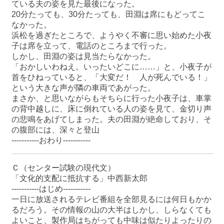
ている夫の姿を見た最後になった。
20分たっても、30分たっても、田淵は席にもどってこ
なかった。
浜松を過ぎたところで、ようやく不審に思い始めた小夜
子は席を立って、電話のところまで行った。
しかし、田淵の姿は見当たらなかった。
「おかしいわねえ。いったいどこに……」と、小夜子が
首をひねっていると、「大変だ！ 人が死んでいる！」
という大きな声が隣の車両であがった。
まさか、と思いながらもそちらに行った小夜子は、車掌
の背中越しに、床に倒れている人の姿を見て、金切り声
の悲鳴をあげてしまった。夫の田淵が絶命しており、そ
の腹部には、深々と登山
-----------おわり-----------
Ｃ（センター試験の現代文）
「文化的支配に抵抗する」中西新太郎
-----------はじめ-----------
一日に放送されるテレビ番組を全部見るには何日もかか
るだろう。その情報の山の大半はしかし、しらなくても
よいこと、製作局はちがっても中味は似たりよったりの