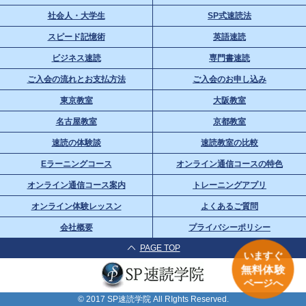
社会人・大学生
SP式速読法
スピード記憶術
英語速読
ビジネス速読
専門書速読
ご入会の流れとお支払方法
ご入会のお申し込み
東京教室
大阪教室
名古屋教室
京都教室
速読の体験談
速読教室の比較
Eラーニングコース
オンライン通信コースの特色
オンライン通信コース案内
トレーニングアプリ
オンライン体験レッスン
よくあるご質問
会社概要
プライバシーポリシー
PAGE TOP
いますぐ
無料体験
ページへ
© 2017 SP速読学院 All RIghts Reserved.