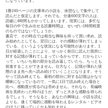
になっています。
1冊240ページの文庫本の小説を、休憩なしで集中して
読んだと仮定します。それでも、分速600文字の人は、
読破に4時間もかかってしまいます。現実には、多忙な
毎日の中で生み出せる読書時間は、せいぜい1時間程度
のものではないでしょうか。
書店で、その時点では相当な興味を持って買い求め、読
み始めたとしても、翌日には、その感動が薄れてしまっ
ている、というような状況になる可能性があります。1
日が経過したことにより、せっかく前日に読んだ箇所に
対する記憶が薄れてしまっているからです。だからとい
って、いちいち前の部分を読み返していたら、ちっとも
前進することができません。仕方なく、記憶が薄れた状
態のまま先へ先へ読み続けていくことになります。そう
やって読み終えても、最初の部分に対する記憶はかなり
曖昧になっているので、一気に1日で読み終えた場合と
比べ、感動度が劣るのは否めません。それなら、長編映
画を見終わった時のほうが、ずっと大きな感動を得られ
るでしょう。そうなると、あなたの興味は、小説を読む
よりも、速くて端的に感動を味わえるレンタル・ビデオ
のほうに移っていくかも知れません。