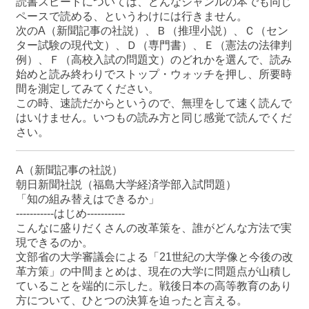
読書スピードについては、どんなジャンルの本でも同じ
ペースで読める、というわけには行きません。
次のA（新聞記事の社説）、Ｂ（推理小説）、Ｃ（セン
ター試験の現代文）、Ｄ（専門書）、Ｅ（憲法の法律判
例）、Ｆ（高校入試の問題文）のどれかを選んで、読み
始めと読み終わりでストップ・ウォッチを押し、所要時
間を測定してみてください。
この時、速読だからというので、無理をして速く読んで
はいけません。いつもの読み方と同じ感覚で読んでくだ
さい。
A（新聞記事の社説）
朝日新聞社説（福島大学経済学部入試問題）
「知の組み替えはできるか」
-----------はじめ-----------
こんなに盛りだくさんの改革策を、誰がどんな方法で実
現できるのか。
文部省の大学審議会による「21世紀の大学像と今後の改
革方策」の中間まとめは、現在の大学に問題点が山積し
ていることを端的に示した。戦後日本の高等教育のあり
方について、ひとつの決算を迫ったと言える。