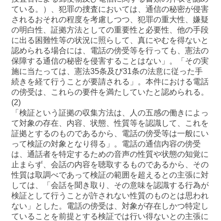
ている。）、犯罪の捜査においては、通信の秘密が侵害
されるおそれの程度を考慮しつつ、犯罪の重大性、嫌疑
の明白性、証拠方法としての重要性と必要性、他の手段
に出る困難性等の状況に照らして、真にやむを得ないと
認められる場合には、電話の傍受等を行っても、憲法の
保障する通信の秘密を侵害することはない」。「その実
施に当たっては、憲法35条及び31条の法意に従った手
続きを経て行うことが要請される」。本件における電話
の傍受は、これらの要件を満たしていたと認められる。
(2)
「検証という証拠の収集方法は、人の五感の働きによっ
て対象の存在、内容、状態、性質等を認識して、これを
証拠とするのものであるから、電話の傍受等は一般にい
って検証の対象となり得る」。電話の通信内容の傍受
は、通話者を特定するための音声の性質や状態の知覚に
止まらず、会話の内容を聴取するものであるから、その
性質は取調べであって検証の範囲を超えるとの主張に対
しては、「会話を聞き取り、その意味を認識する行為が
検証として行うことが許されない性質のものとは思われ
ない」とした。電話の傍受は、対象が存在しかつ特定し
ていることを前提とする検証では行い得ないとの主張に