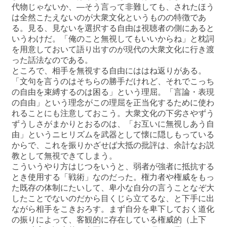
代物じゃないか、―そう言って非難しても、されたほう
は全然こたえないのが大衆文化というものの特徴であ
る。見る、見ないを選択する自由は視聴者の側にあると
いうわけだ。「俺のこと無視してもいいからね」と枕詞
を用意しておいて語り出すのが現代の大衆文化に行き渡
った話法なのである。
ところで、相手を無視する自由にははね返りがある。
「文句を言うのはそちらの勝手だけれど、それでこっち
の自由を束縛するのは困る」という理屈。「言論・表現
の自由」という理念がこの理屈を正当化するために使わ
れることにも注意しておこう。大衆文化の下劣さやずう
ずうしさがまかりとおるのは、「お互いに無視しあう自
由」というニヒリズムを武器として懐に隠しもっている
からで、これを振りかざせば大抵の批評は、余計なお説
教として無視できてしまう。
こういうやり方はじつをいうと、弱者が強者に抵抗する
とき使用する「戦術」なのだった。権力者や権威をもっ
た既存の体制にたいして、卑小な自分の言うことなぞ大
したことでないのだから目くじら立てるな、と下手に出
ながら相手をこきおろす。まず自分を卑下しておく道化
の振りによって、客観的に存在している権威的（上下