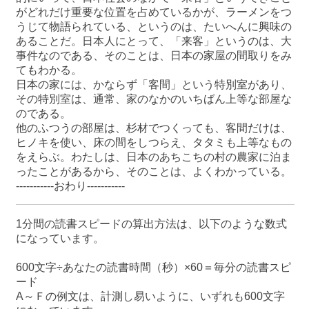
がどれだけ重要な位置を占めているかが、ラーメンをつ
うじて物語られている、というのは、たいへんに興味の
あることだ。日本人にとって、「来客」というのは、大
事件なのである、そのことは、日本の家屋の間取りをみ
てもわかる。
日本の家には、かならず「客間」という特別室があり、
その特別室は、通常、家のなかのいちばん上等な部屋な
のである。
他のふつうの部屋は、杉材でつくっても、客間だけは、
ヒノキを使い、床の間をしつらえ、タタミも上等なもの
をえらぶ。わたしは、日本のあちこちの村の農家に泊ま
ったことがあるから、そのことは、よくわかっている。
-----------おわり-----------
1分間の読書スピードの算出方法は、以下のような数式
になっています。
600文字÷あなたの読書時間（秒）×60＝毎分の読書スピ
ード
A～Ｆの例文は、計測し易いように、いずれも600文字