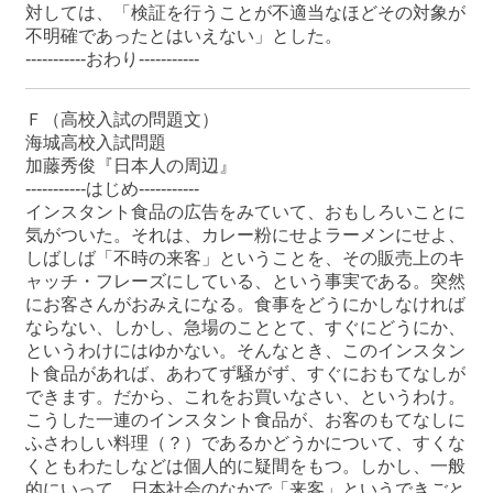
対しては、「検証を行うことが不適当なほどその対象が
不明確であったとはいえない」とした。
-----------おわり-----------
Ｆ（高校入試の問題文）
海城高校入試問題
加藤秀俊『日本人の周辺』
-----------はじめ-----------
インスタント食品の広告をみていて、おもしろいことに
気がついた。それは、カレー粉にせよラーメンにせよ、
しばしば「不時の来客」ということを、その販売上のキ
ャッチ・フレーズにしている、という事実である。突然
にお客さんがおみえになる。食事をどうにかしなければ
ならない、しかし、急場のこととて、すぐにどうにか、
というわけにはゆかない。そんなとき、このインスタン
ト食品があれば、あわてず騒がず、すぐにおもてなしが
できます。だから、これをお買いなさい、というわけ。
こうした一連のインスタント食品が、お客のもてなしに
ふさわしい料理（？）であるかどうかについて、すくな
くともわたしなどは個人的に疑間をもつ。しかし、一般
的にいって、日本社会のなかで「来客」というできごと