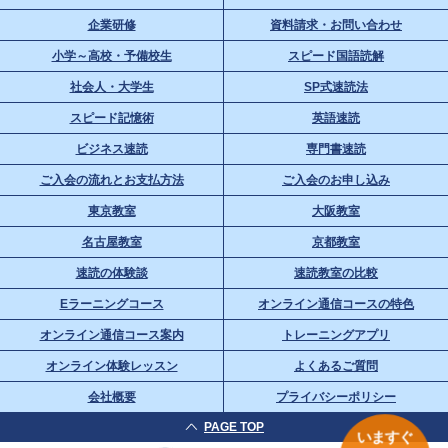
企業研修
資料請求・お問い合わせ
小学～高校・予備校生
スピード国語読解
社会人・大学生
SP式速読法
スピード記憶術
英語速読
ビジネス速読
専門書速読
ご入会の流れとお支払方法
ご入会のお申し込み
東京教室
大阪教室
名古屋教室
京都教室
速読の体験談
速読教室の比較
Eラーニングコース
オンライン通信コースの特色
オンライン通信コース案内
トレーニングアプリ
オンライン体験レッスン
よくあるご質問
会社概要
プライバシーポリシー
PAGE TOP
いますぐ