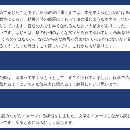
めて感じたことです。速読教室に通うまでは、本を早く読むためには血
教室にくると、精神と時の部屋にこもって血の滲むような努力をしてい
りしています。普通の人でも早くなれるんだという驚きがありました。
いです。はじめは、蟻の行列のような文字が高速で流れていく画面を1
でくるのではないか、なにか特殊な暗号が含まれているのではないかと
るようになった時はすごく嬉しいです。これからも頑張ります。
た時は、頑張って早く読もうとして、すごく疲れていました。段落で読
取れるようにいろんな読み方に慣れるよう練習したいと思います。
を読みながらイメージする練習をしました。文章をイメージしながら読
いです。戻るときに読みにくく感じます。