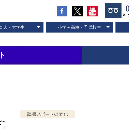
会人・大学生
小学～高校・予備校生
の流れとお支払方法
入会のお申し込み
スピード記憶術
ビジネス速読
SP式速読法
コース案内
専門書速読
英語速読
ご入会の流れとお支払方法
ご入会のお申し込み
スピード国語読解
スピード英語読解
コース案内
ト