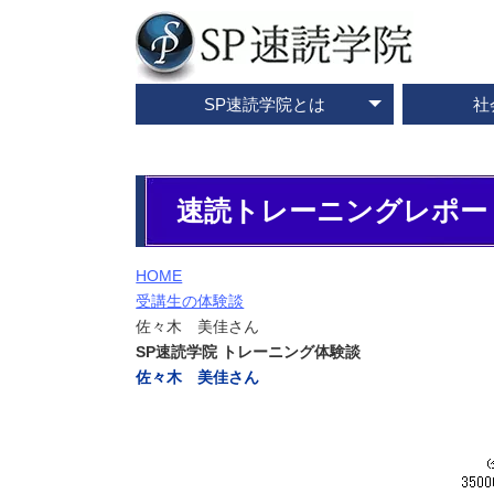
SP速読学院とは
社
テレビ・メディア情報
資料請求・お問合せ
SP速読学院の紹介
SP式速読法の特色
出版書籍一覧
速読とは？
企業研修
ご入会
ご
速読トレーニングレポー
HOME
受講生の体験談
佐々木 美佳さん
SP速読学院 トレーニング体験談
佐々木 美佳さん