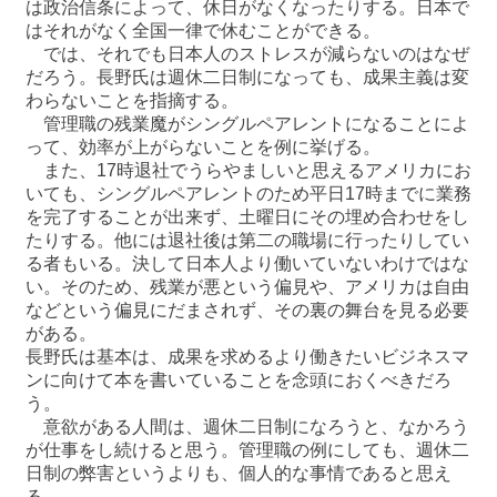
は政治信条によって、休日がなくなったりする。日本で
はそれがなく全国一律で休むことができる。
では、それでも日本人のストレスが減らないのはなぜ
だろう。長野氏は週休二日制になっても、成果主義は変
わらないことを指摘する。
管理職の残業魔がシングルペアレントになることによ
って、効率が上がらないことを例に挙げる。
また、17時退社でうらやましいと思えるアメリカにお
いても、シングルペアレントのため平日17時までに業務
を完了することが出来ず、土曜日にその埋め合わせをし
たりする。他には退社後は第二の職場に行ったりしてい
る者もいる。決して日本人より働いていないわけではな
い。そのため、残業が悪という偏見や、アメリカは自由
などという偏見にだまされず、その裏の舞台を見る必要
がある。
長野氏は基本は、成果を求めるより働きたいビジネスマ
ンに向けて本を書いていることを念頭におくべきだろ
う。
意欲がある人間は、週休二日制になろうと、なかろう
が仕事をし続けると思う。管理職の例にしても、週休二
日制の弊害というよりも、個人的な事情であると思え
る。