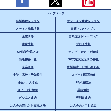
トップページ
無料体験レッスン
オンライン体験レッスン
メディア掲載情報
書籍・CD・アプリ
企業研修
無料速読トレーニング
速読情報
ブログ情報
SP速読学院とは
テレビ・メディア情報
出版書籍一覧
SP式速読記憶術の特色
企業研修
資料請求・お問い合わせ
小学～高校・予備校生
スピード国語読解
社会人・大学生
SP式速読法
スピード記憶術
英語速読
ビジネス速読
専門書速読
ご入会の流れとお支払方法
ご入会のお申し込み