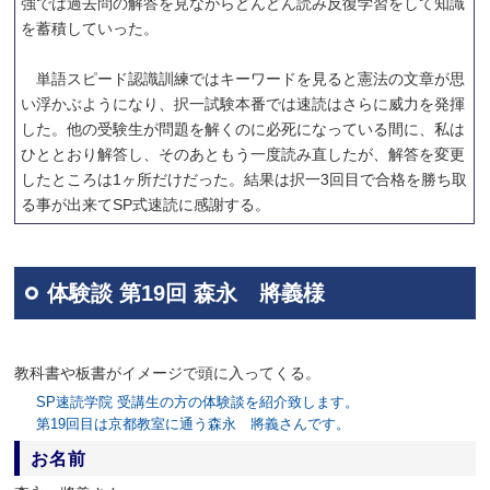
強では過去問の解答を見ながらどんどん読み反復学習をして知識
を蓄積していった。
単語スピード認識訓練ではキーワードを見ると憲法の文章が思
い浮かぶようになり、択一試験本番では速読はさらに威力を発揮
した。他の受験生が問題を解くのに必死になっている間に、私は
ひととおり解答し、そのあともう一度読み直したが、解答を変更
したところは1ヶ所だけだった。結果は択一3回目で合格を勝ち取
る事が出来てSP式速読に感謝する。
体験談 第19回 森永 將義様
教科書や板書がイメージで頭に入ってくる。
SP速読学院 受講生の方の体験談を紹介致します。
第19回目は京都教室に通う森永 將義さんです。
お名前