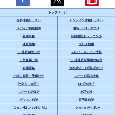
トップページ
無料体験レッスン
オンライン体験レッスン
メディア掲載情報
書籍・CD・アプリ
企業研修
無料速読トレーニング
速読情報
ブログ情報
SP速読学院とは
テレビ・メディア情報
出版書籍一覧
SP式速読記憶術の特色
企業研修
資料請求・お問い合わせ
小学～高校・予備校生
スピード国語読解
社会人・大学生
SP式速読法
スピード記憶術
英語速読
ビジネス速読
専門書速読
ご入会の流れとお支払方法
ご入会のお申し込み