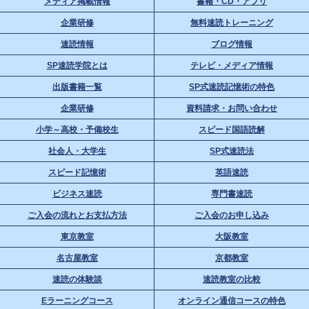
メディア掲載情報
書籍・CD・アプリ
企業研修
無料速読トレーニング
速読情報
ブログ情報
SP速読学院とは
テレビ・メディア情報
出版書籍一覧
SP式速読記憶術の特色
企業研修
資料請求・お問い合わせ
小学～高校・予備校生
スピード国語読解
社会人・大学生
SP式速読法
スピード記憶術
英語速読
ビジネス速読
専門書速読
ご入会の流れとお支払方法
ご入会のお申し込み
東京教室
大阪教室
名古屋教室
京都教室
速読の体験談
速読教室の比較
Eラーニングコース
オンライン通信コースの特色