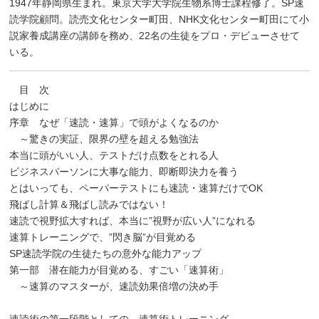
1947年静岡県生まれ。東京大学大学院生物系博士課程修了。SP速
読学院顧問。読売文化センター町田、NHK文化センター町田にて小
説家養成講座の講師を務め、22名の生徒をプロ・デビューさせて
いる。
目 次
はじめに
序章 なぜ「速読・速算」で頭がよくなるのか
～驚きの実証、限界の壁を超える勉強法
本当に頭がいい人、テストだけ点数をとれる人
ビジネスパーソンに大事な能力、即断即決力を養う
とはいっても、ペーパーテストにも速読・速算だけでOK
飛ばし計算＆飛ばし読みではない！
速読で視野拡大すれば、本当に”視野が広い人”になれる
速算トレーニングで、”閃き脳”が目覚める
SP速読学院の生徒たちの意外な能力アップ
第一部 潜在能力が目覚める、すごい「速算術」
～速算のマスターが、速読効果倍増の決め手