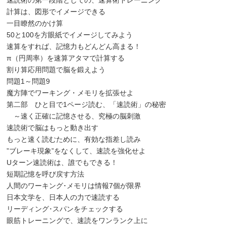
速読術の第一段階としての、速算術トレーニング
計算は、図形でイメージできる
一目瞭然のかけ算
50と100を方眼紙でイメージしてみよう
速算をすれば、記憶力もどんどん高まる！
π（円周率）を速算アタマで計算する
割り算応用問題で脳を鍛えよう
問題1～問題9
魔方陣でワーキング・メモリを拡張せよ
第二部 ひと目で1ページ読む、「速読術」の秘密
～速く正確に記憶させる、究極の脳刺激
速読術で脳はもっと動き出す
もっと速く読むために、有効な指差し読み
”ブレーキ現象”をなくして、速読を強化せよ
Uターン速読術は、誰でもできる！
短期記憶を呼び戻す方法
人間のワーキング･メモリは情報7個が限界
日本文学を、日本人の力で速読する
リーディング･スパンをチェックする
眼筋トレーニングで、速読をワンランク上に