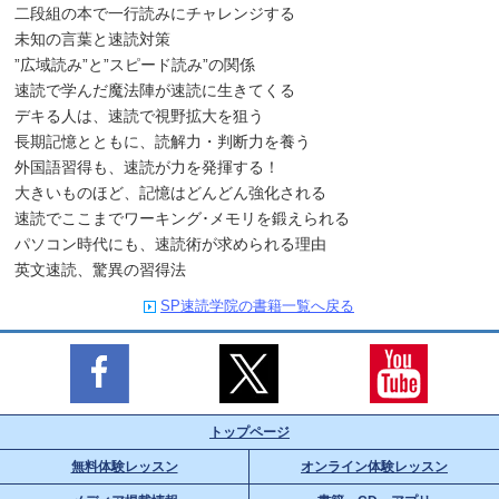
二段組の本で一行読みにチャレンジする
未知の言葉と速読対策
”広域読み”と”スピード読み”の関係
速読で学んだ魔法陣が速読に生きてくる
デキる人は、速読で視野拡大を狙う
長期記憶とともに、読解力・判断力を養う
外国語習得も、速読が力を発揮する！
大きいものほど、記憶はどんどん強化される
速読でここまでワーキング･メモリを鍛えられる
パソコン時代にも、速読術が求められる理由
英文速読、驚異の習得法
SP速読学院の書籍一覧へ戻る
トップページ
無料体験レッスン
オンライン体験レッスン