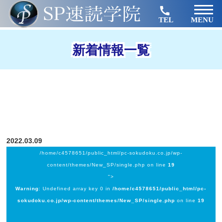
TEL
MENU
新着情報一覧
2022.03.09
/home/c4578651/public_html/pc-sokudoku.co.jp/wp-
content/themes/New_SP/single.php on line
19
">
Warning
: Undefined array key 0 in
/home/c4578651/public_html/pc-
sokudoku.co.jp/wp-content/themes/New_SP/single.php
on line
19