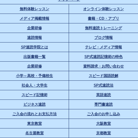
無料体験レッスン
オンライン体験レッスン
メディア掲載情報
書籍・CD・アプリ
企業研修
無料速読トレーニング
速読情報
ブログ情報
SP速読学院とは
テレビ・メディア情報
出版書籍一覧
SP式速読記憶術の特色
企業研修
資料請求・お問い合わせ
小学～高校・予備校生
スピード国語読解
社会人・大学生
SP式速読法
スピード記憶術
英語速読
ビジネス速読
専門書速読
ご入会の流れとお支払方法
ご入会のお申し込み
東京教室
大阪教室
名古屋教室
京都教室