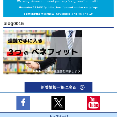
Warning
: Attempt to read property "cat_name" on null in
/home/c4578651/public_html/pc-sokudoku.co.jp/wp-
content/themes/New_SP/single.php
on line
19
blog0015
新着情報一覧に戻る
トップページ