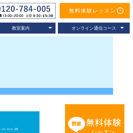
無料体験レッスン
教室案内
オンライン通信コース
オンライン教室
速読教室の比較
速読の体験談
名古屋教室
東京教室
大阪教室
京都教室
オンライン体験レッスン
トレーニングアプリ
Eラーニングコース
通信コースの特色
通信コース案内
メールサポート
よくあるご質問
p
on line
19