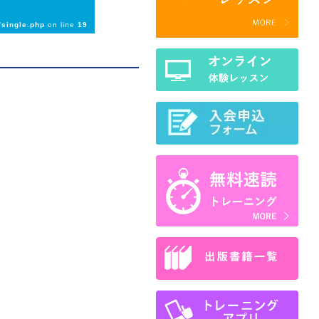
single.php
on line
19