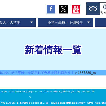
会人・大学生
小学～高校・予備校生
の流れとお支払方法
入会のお申し込み
スピード記憶術
ビジネス速読
SP式速読法
コース案内
専門書速読
英語速読
ご入会の流れとお支払方法
ご入会のお申し込み
スピード国語読解
スピード英語読解
コース案内
新着情報一覧
革の今こそ「英検」を活用して合格を勝ち取ろう！
>
1857389_m
tml/pc-sokudoku.co.jp/wp-content/themes/New_SP/single.php on line
19
">
78651/public_html/pc-sokudoku.co.jp/wp-content/themes/New_SP/single.ph