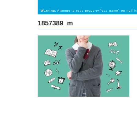
Warning
: Attempt to read property "cat_name" on null i
1857389_m