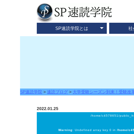
SP速読学院とは
社
テレビ・メディア情報
資料請求・お問合せ
SP速読学院の紹介
SP式速読法の特色
出版書籍一覧
速読とは？
企業研修
ご入会
ご
SP速読学院
>
速読ブログ
>
大学受験シーズン到来！受験改
2022.01.25
/home/c4578651/public_h
Warning
: Undefined array key 0 in
/home/c45