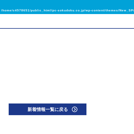
n
/home/c4578651/public_html/pc-sokudoku.co.jp/wp-content/themes/New_SP/
新着情報一覧に戻る