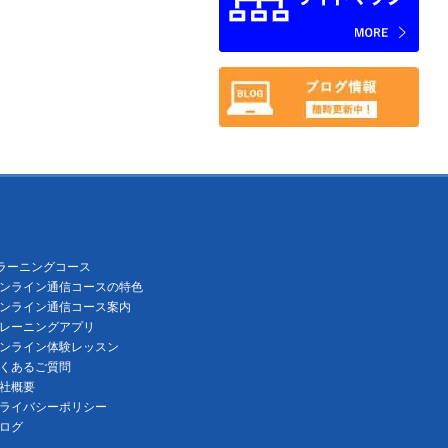
ラーニングコース
ンライン通信コースの特色
ンライン通信コース案内
レーニングアプリ
ンライン体験レッスン
くあるご質問
社概要
ライバシーポリシー
ログ