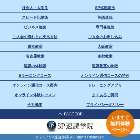
社会人・大学生
SP式速読法
スピード記憶術
英語速読
ビジネス速読
専門書速読
ご入会の流れとお支払方法
ご入会のお申し込み
東京教室
大阪教室
名古屋教室
京都教室
速読の体験談
速読教室の比較
Eラーニングコース
オンライン通信コースの特色
オンライン通信コース案内
トレーニングアプリ
オンライン体験レッスン
よくあるご質問
会社概要
プライバシーポリシー
PAGE TOP
いますぐ
無料体験
ページへ
© 2017 SP速読学院 All RIghts Reserved.