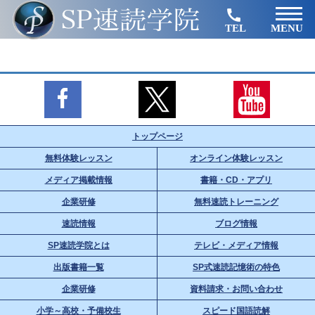
TEL
MENU
トップページ
無料体験レッスン
オンライン体験レッスン
メディア掲載情報
書籍・CD・アプリ
企業研修
無料速読トレーニング
速読情報
ブログ情報
SP速読学院とは
テレビ・メディア情報
出版書籍一覧
SP式速読記憶術の特色
企業研修
資料請求・お問い合わせ
小学～高校・予備校生
スピード国語読解