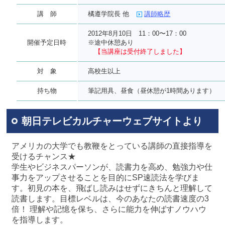
講 師
橘遵学院長 他
講師略歴
2012年8月10日 11：00〜17：00
開催予定日時
※途中休憩あり
【当講座は受付終了しました】
対 象
高校生以上
持ち物
筆記用具、昼食（昼休憩が1時間あります）
朝日テレビカルチャーウェブサイトより
アメリカの大学でも教鞭をとっている講師の直接指導を
受けるチャンス★
学生やビジネスパーソンが、読書力を高め、勉強力や仕
事力をアップさせることを目的にSP速読法を学びま
す。初見の本を、飛ばし読みはせずにきちんと理解して
読書します。目標レベルは、今のあなたの読書速度の3
倍！ 理解や記憶を保ち、さらに能力を伸ばすノウハウ
を指導します。