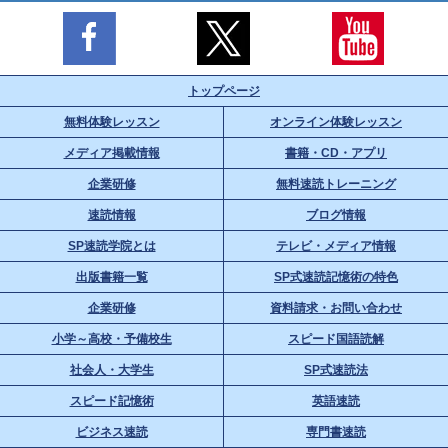
トップページ
無料体験レッスン
オンライン体験レッスン
メディア掲載情報
書籍・CD・アプリ
企業研修
無料速読トレーニング
速読情報
ブログ情報
SP速読学院とは
テレビ・メディア情報
出版書籍一覧
SP式速読記憶術の特色
企業研修
資料請求・お問い合わせ
小学～高校・予備校生
スピード国語読解
社会人・大学生
SP式速読法
スピード記憶術
英語速読
ビジネス速読
専門書速読