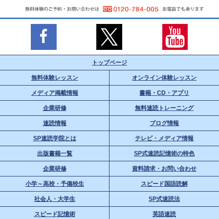
トップページ
無料体験レッスン
オンライン体験レッスン
メディア掲載情報
書籍・CD・アプリ
企業研修
無料速読トレーニング
速読情報
ブログ情報
SP速読学院とは
テレビ・メディア情報
出版書籍一覧
SP式速読記憶術の特色
企業研修
資料請求・お問い合わせ
小学～高校・予備校生
スピード国語読解
社会人・大学生
SP式速読法
スピード記憶術
英語速読