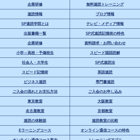
企業研修
無料速読トレーニング
速読情報
ブログ情報
SP速読学院とは
テレビ・メディア情報
出版書籍一覧
SP式速読記憶術の特色
企業研修
資料請求・お問い合わせ
小学～高校・予備校生
スピード国語読解
社会人・大学生
SP式速読法
スピード記憶術
英語速読
ビジネス速読
専門書速読
ご入会の流れとお支払方法
ご入会のお申し込み
東京教室
大阪教室
名古屋教室
京都教室
速読の体験談
速読教室の比較
Eラーニングコース
オンライン通信コースの特色
オンライン通信コース案内
トレーニングアプリ