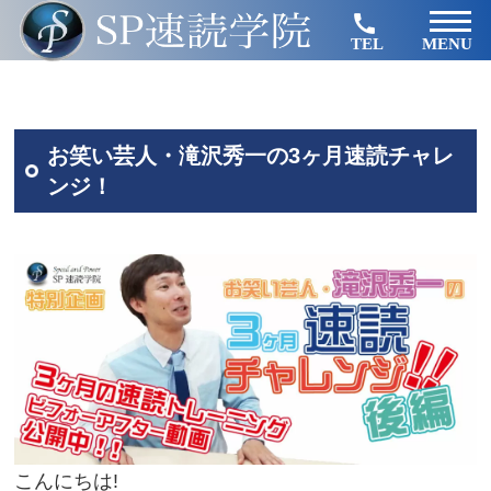
TEL
MENU
お笑い芸人・滝沢秀一の3ヶ月速読チャレ
ンジ！
こんにちは!