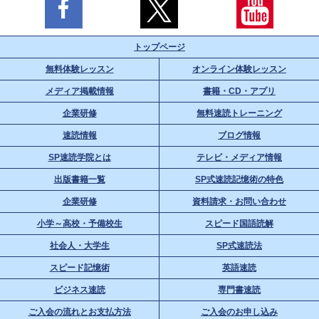
トップページ
無料体験レッスン
オンライン体験レッスン
メディア掲載情報
書籍・CD・アプリ
企業研修
無料速読トレーニング
速読情報
ブログ情報
SP速読学院とは
テレビ・メディア情報
出版書籍一覧
SP式速読記憶術の特色
企業研修
資料請求・お問い合わせ
小学～高校・予備校生
スピード国語読解
社会人・大学生
SP式速読法
スピード記憶術
英語速読
ビジネス速読
専門書速読
ご入会の流れとお支払方法
ご入会のお申し込み