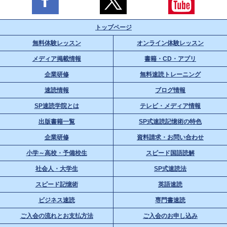
トップページ
無料体験レッスン
オンライン体験レッスン
メディア掲載情報
書籍・CD・アプリ
企業研修
無料速読トレーニング
速読情報
ブログ情報
SP速読学院とは
テレビ・メディア情報
出版書籍一覧
SP式速読記憶術の特色
企業研修
資料請求・お問い合わせ
小学～高校・予備校生
スピード国語読解
社会人・大学生
SP式速読法
スピード記憶術
英語速読
ビジネス速読
専門書速読
ご入会の流れとお支払方法
ご入会のお申し込み