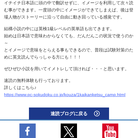
イチイチ日本語に頭の中で翻訳せずに、イメージを利用して次々読
む事ができます。一度頭の中にイメージができてしまえば、後は登
場人物がストーリーに沿って自由に動き回っている感覚です。
結構小説の中には英検1級レベルの英単語も出てきます。
始めは日本語で意味わからなくても、だんだんこの状況で使うのか
～
とイメージで意味をとらえる事もできるので、普段は試験対策のた
めに英文読んでらっしゃる方にも！！！
ぜひぜひ小説を用いてイメトレして頂ければ・・・と思います。
速読の無料体験も行っております。
詳しくはこちら♪
https://www.pc-sokudoku.co.jp/kouza/1kaikanketsu_camp.html
速読ブログに戻る