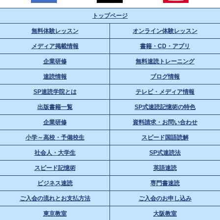
トップページ
無料体験レッスン
オンライン体験レッスン
メディア掲載情報
書籍・CD・アプリ
企業研修
無料速読トレーニング
速読情報
ブログ情報
SP速読学院とは
テレビ・メディア情報
出版書籍一覧
SP式速読記憶術の特色
企業研修
資料請求・お問い合わせ
小学～高校・予備校生
スピード国語読解
社会人・大学生
SP式速読法
スピード記憶術
英語速読
ビジネス速読
専門書速読
ご入会の流れとお支払方法
ご入会のお申し込み
東京教室
大阪教室