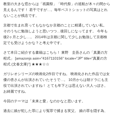
教室の大きな窓からは「祇園祭」「時代祭」の巡航が木々の間から
見えるんです！ 若干ですが…。毎年ベストショットの写真はとれ
ないことが残念です。
京都で生まれ育ってもなかなか京都のことに精通していない私。
そのうちに勉強しようと思いつつ…後回しになってます。 今年も
後2ヶ月と少し…。 2014年は京都に関して少しお勉強して京都検
定でも受けようかな？と考え中です。
さて本日ご紹介する書籍はこちら！ 東野 圭吾さんの「真夏の方
程式」 [amazonjs asin="4167110156" locale="JP" title="真夏の方
程式 (文春文庫)"] ★★★☆☆
ガリレオシリーズの映画化2作目ですね。 映画化された作品では女
優の杏さんが出演されていたそうで…。 10月からは朝ドラにも主
役で出演されていますね！ とても年下とは思えない大人っぽさ。
お綺麗ですね。
今回のテーマは「未来と愛」なのかなと思います。
過去に娘が犯した罪により冤罪で捕まる実父。 娘の罪を隠す為、