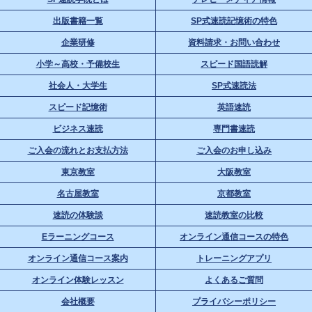
出版書籍一覧
SP式速読記憶術の特色
企業研修
資料請求・お問い合わせ
小学～高校・予備校生
スピード国語読解
社会人・大学生
SP式速読法
スピード記憶術
英語速読
ビジネス速読
専門書速読
ご入会の流れとお支払方法
ご入会のお申し込み
東京教室
大阪教室
名古屋教室
京都教室
速読の体験談
速読教室の比較
Eラーニングコース
オンライン通信コースの特色
オンライン通信コース案内
トレーニングアプリ
オンライン体験レッスン
よくあるご質問
会社概要
プライバシーポリシー