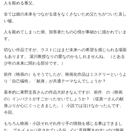
人を殺める養父。
全ては娘の未来をつながる道をなくさないため父たちがついた哀し
い嘘。
人を殺めてしまった側、加害者たちの心情が事細かに描かれていま
す。
切ない作品ですが、ラストにはまだ未来への希望を感じられる場面
もあります。 湯川教授なりの愛なのかもしれませんね。 （とある
少年の未来に関わる部分です。）
前作（映画の）もそうでしたが、映画化作品はミステリーというよ
り「自己犠牲」「献身」が共通テーマなんでしょうか？
基本的に東野圭吾さんの作品大好きなんですが、前作 の（映画
の）インパクトがすごかったせいでしょうか？ （堤真一さんの献
身ぶりが心にぐっときました。） 小説では泣けなかったんです、
今回。
もちろん映画・小説それぞれ作り手の情熱を感じる事はできまし
た。 でもイメージ化されている分、心に直接響きやすいのは映画