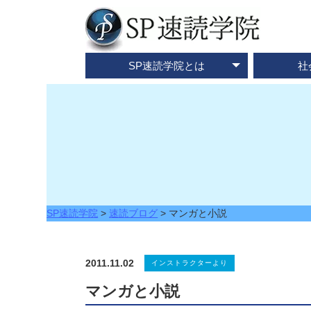
SP速読学院とは
社
テレビ・メディア情報
資料請求・お問合せ
SP速読学院の紹介
SP式速読法の特色
出版書籍一覧
速読とは？
企業研修
ご入会
ご
SP速読学院
>
速読ブログ
>
マンガと小説
2011.11.02
インストラクターより
マンガと小説