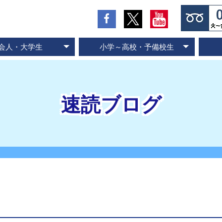
会人・大学生
小学～高校・予備校生
の流れとお支払方法
入会のお申し込み
スピード記憶術
ビジネス速読
SP式速読法
コース案内
専門書速読
英語速読
ご入会の流れとお支払方法
ご入会のお申し込み
スピード国語読解
スピード英語読解
コース案内
速読ブログ