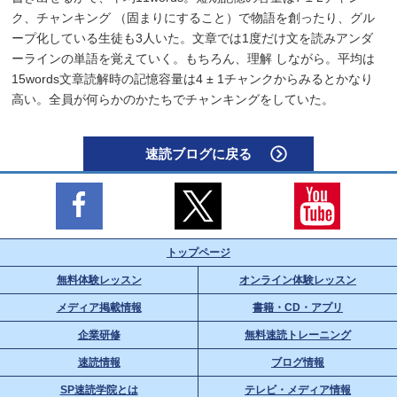
ク、チャンキング （固まりにすること）で物語を創ったり、グル
ープ化している生徒も3人いた。文章では1度だけ文を読みアンダ
ーラインの単語を覚えていく。もちろん、理解 しながら。平均は
15words文章読解時の記憶容量は4 ± 1チャンクからみるとかなり
高い。全員が何らかのかたちでチャンキングをしていた。
速読ブログに戻る
トップページ
無料体験レッスン
オンライン体験レッスン
メディア掲載情報
書籍・CD・アプリ
企業研修
無料速読トレーニング
速読情報
ブログ情報
SP速読学院とは
テレビ・メディア情報