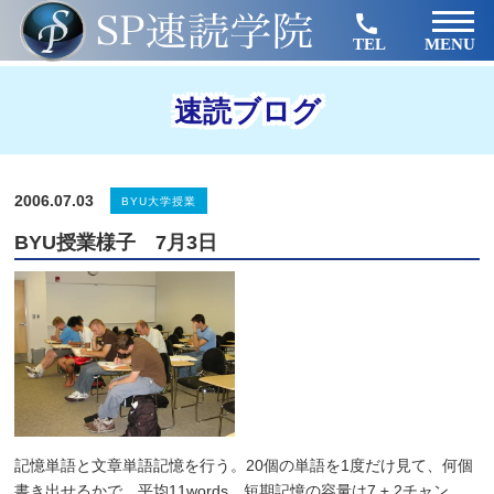
TEL
MENU
速読ブログ
2006.07.03
BYU大学授業
BYU授業様子 7月3日
記憶単語と文章単語記憶を行う。20個の単語を1度だけ見て、何個
書き出せるかで、平均11words。短期記憶の容量は7 ± 2チャン