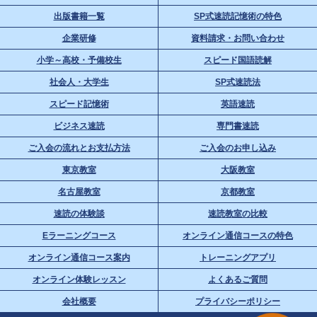
出版書籍一覧
SP式速読記憶術の特色
企業研修
資料請求・お問い合わせ
小学～高校・予備校生
スピード国語読解
社会人・大学生
SP式速読法
スピード記憶術
英語速読
ビジネス速読
専門書速読
ご入会の流れとお支払方法
ご入会のお申し込み
東京教室
大阪教室
名古屋教室
京都教室
速読の体験談
速読教室の比較
Eラーニングコース
オンライン通信コースの特色
オンライン通信コース案内
トレーニングアプリ
オンライン体験レッスン
よくあるご質問
会社概要
プライバシーポリシー