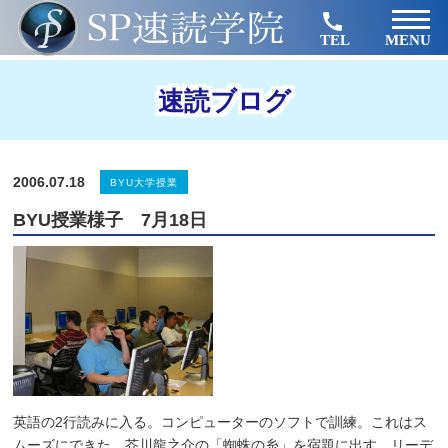
TEL
MENU
速読ブログ
2006.07.18
BYU大学授業
BYU授業様子 7月18日
英語の2行読みに入る。コンピューターのソフトで訓練。これはス
ムーズにできた。芥川龍之介の「蜘蛛の糸」を宿題に出す。リーデ