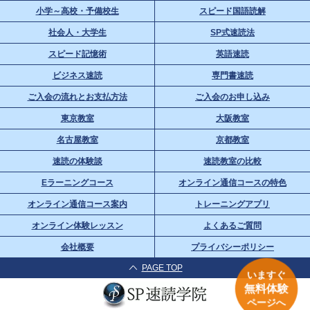
小学～高校・予備校生
スピード国語読解
社会人・大学生
SP式速読法
スピード記憶術
英語速読
ビジネス速読
専門書速読
ご入会の流れとお支払方法
ご入会のお申し込み
東京教室
大阪教室
名古屋教室
京都教室
速読の体験談
速読教室の比較
Eラーニングコース
オンライン通信コースの特色
オンライン通信コース案内
トレーニングアプリ
オンライン体験レッスン
よくあるご質問
会社概要
プライバシーポリシー
PAGE TOP
いますぐ
無料体験
ページへ