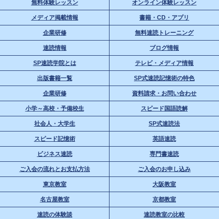
無料体験レッスン
オンライン体験レッスン
メディア掲載情報
書籍・CD・アプリ
企業研修
無料速読トレーニング
速読情報
ブログ情報
SP速読学院とは
テレビ・メディア情報
出版書籍一覧
SP式速読記憶術の特色
企業研修
資料請求・お問い合わせ
小学～高校・予備校生
スピード国語読解
社会人・大学生
SP式速読法
スピード記憶術
英語速読
ビジネス速読
専門書速読
ご入会の流れとお支払方法
ご入会のお申し込み
東京教室
大阪教室
名古屋教室
京都教室
速読の体験談
速読教室の比較