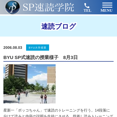
TEL
MENU
速読ブログ
2006.08.03
BYU大学授業
BYU SP式速読の授業様子 8月3日
星新一「ボッコちゃん」で速読のトレーニングを行う。14段落に
分けて読みと内容の説明を生徒にさせる。指差し読みトレーニング