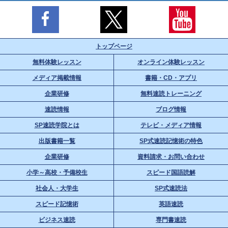
トップページ
無料体験レッスン
オンライン体験レッスン
メディア掲載情報
書籍・CD・アプリ
企業研修
無料速読トレーニング
速読情報
ブログ情報
SP速読学院とは
テレビ・メディア情報
出版書籍一覧
SP式速読記憶術の特色
企業研修
資料請求・お問い合わせ
小学～高校・予備校生
スピード国語読解
社会人・大学生
SP式速読法
スピード記憶術
英語速読
ビジネス速読
専門書速読