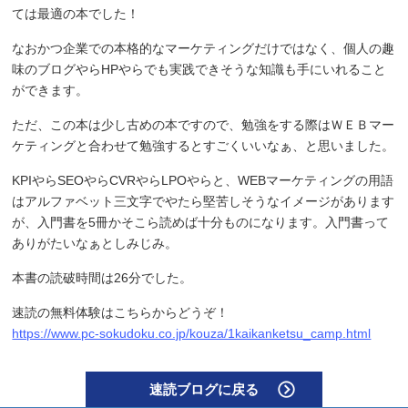
ては最適の本でした！
なおかつ企業での本格的なマーケティングだけではなく、個人の趣
味のブログやらHPやらでも実践できそうな知識も手にいれること
ができます。
ただ、この本は少し古めの本ですので、勉強をする際はＷＥＢマー
ケティングと合わせて勉強するとすごくいいなぁ、と思いました。
KPIやらSEOやらCVRやらLPOやらと、WEBマーケティングの用語
はアルファベット三文字でやたら堅苦しそうなイメージがあります
が、入門書を5冊かそこら読めば十分ものになります。入門書って
ありがたいなぁとしみじみ。
本書の読破時間は26分でした。
速読の無料体験はこちらからどうぞ！
https://www.pc-sokudoku.co.jp/kouza/1kaikanketsu_camp.html
速読ブログに戻る