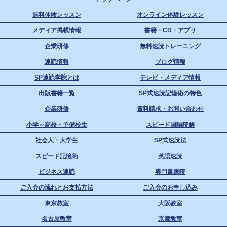
無料体験レッスン
オンライン体験レッスン
メディア掲載情報
書籍・CD・アプリ
企業研修
無料速読トレーニング
速読情報
ブログ情報
SP速読学院とは
テレビ・メディア情報
出版書籍一覧
SP式速読記憶術の特色
企業研修
資料請求・お問い合わせ
小学～高校・予備校生
スピード国語読解
社会人・大学生
SP式速読法
スピード記憶術
英語速読
ビジネス速読
専門書速読
ご入会の流れとお支払方法
ご入会のお申し込み
東京教室
大阪教室
名古屋教室
京都教室