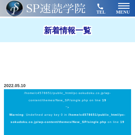
TEL
MENU
新着情報一覧
2022.05.10
/home/c4578651/public_html/pc-sokudoku.co.jp/wp-
content/themes/New_SP/single.php on line
19
">
Warning
: Undefined array key 0 in
/home/c4578651/public_html/pc-
sokudoku.co.jp/wp-content/themes/New_SP/single.php
on line
19