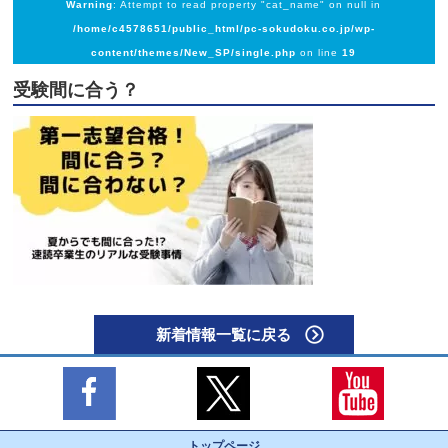
Warning
: Attempt to read property "cat_name" on null in
/home/c4578651/public_html/pc-sokudoku.co.jp/wp-
content/themes/New_SP/single.php
on line
19
受験間に合う？
新着情報一覧に戻る
トップページ